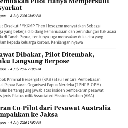
embakan Pilot Hanya Mempersulit
yarkat
epos
-
8 July 2026 23:00 PM
rut Eksekutif YKKMP Theo Hesegem menyatakan Sebagai
a yang bekerja di bidang kemanusiaan dan perlindungan hak asasi
a di Tanah Papua, tentunya juga merasakan duka cita yang
am kepada keluarga korban. Kehilangan nyawa
awat Dibakar, Pilot Ditembak,
aku Langsung Berpose
epos
-
4 July 2026 23:00 PM
pok Kriminal Bersenjata (KKB) atau Tentara Pembebasan
nal Papua Barat-Organisasi Papua Merdeka (TPNPB-OPM)
laim bertanggung jawab atas insiden pembakaran pesawat
is jenis Pilatus milik Associated Mission Aviation (AMA)
iran Co-Pilot dari Pesawat Australia
impahkan ke Jaksa
epos
-
4 July 2026 17:00 PM