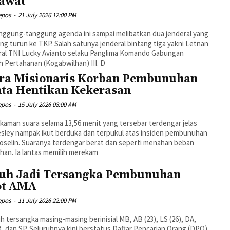
awat
epos
-
21 July 2026 12:00 PM
nggung-tanggung agenda ini sampai melibatkan dua jenderal yang
ng turun ke TKP. Salah satunya jenderal bintang tiga yakni Letnan
ral TNI Lucky Avianto selaku Panglima Komando Gabungan
h Pertahanan (Kogabwilhan) III. D
ra Misionaris Korban Pembunuhan
ta Hentikan Kekerasan
epos
-
15 July 2026 08:00 AM
ekaman suara selama 13,56 menit yang tersebar terdengar jelas
esley nampak ikut berduka dan terpukul atas insiden pembunuhan
Goselin. Suaranya terdengar berat dan seperti menahan beban
han. Ia lantas memilih merekam
uh Jadi Tersangka Pembunuhan
ot AMA
epos
-
11 July 2026 22:00 PM
h tersangka masing-masing berinisial MB, AB (23), LS (26), DA,
, dan SP. Seluruhnya kini berstatus Daftar Pencarian Orang (DPO)