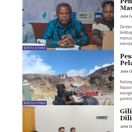
Pen
Mas
Juna C
Direk
lembag
manusi
mendal
BERITA UTAMA
Pes
Pel
Juna C
Kelom
Nasio
mengk
perint
BERITA UTAMA
Gil
Dil
Juna C