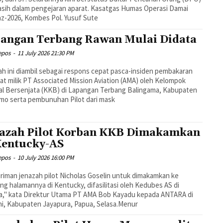
sih dalam pengejaran aparat. Kasatgas Humas Operasi Damai
z-2026, Kombes Pol. Yusuf Sute
angan Terbang Rawan Mulai Didata
epos
-
11 July 2026 21:30 PM
h ini diambil sebagai respons cepat pasca-insiden pembakaran
t milik PT Associated Mission Aviation (AMA) oleh Kelompok
al Bersenjata (KKB) di Lapangan Terbang Balingama, Kabupaten
mo serta pembunuhan Pilot dari mask
azah Pilot Korban KKB Dimakamkan
Kentucky-AS
epos
-
10 July 2026 16:00 PM
riman jenazah pilot Nicholas Goselin untuk dimakamkan ke
g halamannya di Kentucky, difasilitasi oleh Kedubes AS di
a," kata Direktur Utama PT AMA Bob Kayadu kepada ANTARA di
i, Kabupaten Jayapura, Papua, Selasa.Menur