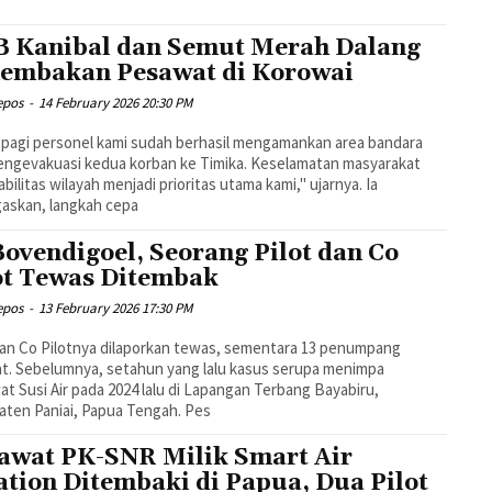
 Kanibal dan Semut Merah Dalang
embakan Pesawat di Korowai
epos
-
14 February 2026 20:30 PM
 pagi personel kami sudah berhasil mengamankan area bandara
ngevakuasi kedua korban ke Timika. Keselamatan masyarakat
abilitas wilayah menjadi prioritas utama kami," ujarnya. Ia
askan, langkah cepa
Bovendigoel, Seorang Pilot dan Co
ot Tewas Ditembak
epos
-
13 February 2026 17:30 PM
dan Co Pilotnya dilaporkan tewas, sementara 13 penumpang
t. Sebelumnya, setahun yang lalu kasus serupa menimpa
t Susi Air pada 2024 lalu di Lapangan Terbang Bayabiru,
ten Paniai, Papua Tengah. Pes
awat PK-SNR Milik Smart Air
ation Ditembaki di Papua, Dua Pilot