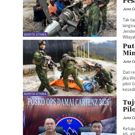
Pes
Juna C
Tak ta
langsu
Jende
BERITA UTAMA
Wilaya
Put
Min
Juna C
Dari r
jika W
pilot 
kesedi
BERITA UTAMA
Tuj
Pil
Juna C
Ketuju
NS, KB