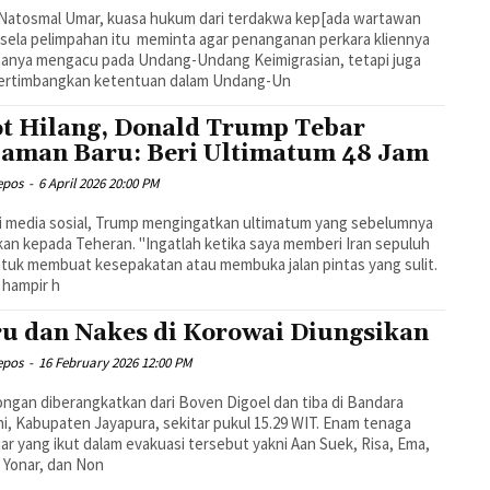
 Natosmal Umar, kuasa hukum dari terdakwa kep[ada wartawan
-sela pelimpahan itu meminta agar penanganan perkara kliennya
hanya mengacu pada Undang-Undang Keimigrasian, tetapi juga
rtimbangkan ketentuan dalam Undang-Un
ot Hilang, Donald Trump Tebar
aman Baru: Beri Ultimatum 48 Jam
epos
-
6 April 2026 20:00 PM
i media sosial, Trump mengingatkan ultimatum yang sebelumnya
ikan kepada Teheran. "Ingatlah ketika saya memberi Iran sepuluh
ntuk membuat kesepakatan atau membuka jalan pintas yang sulit.
 hampir h
u dan Nakes di Korowai Diungsikan
epos
-
16 February 2026 12:00 PM
gan diberangkatkan dari Boven Digoel dan tiba di Bandara
i, Kabupaten Jayapura, sekitar pukul 15.29 WIT. Enam tenaga
ar yang ikut dalam evakuasi tersebut yakni Aan Suek, Risa, Ema,
 Yonar, dan Non