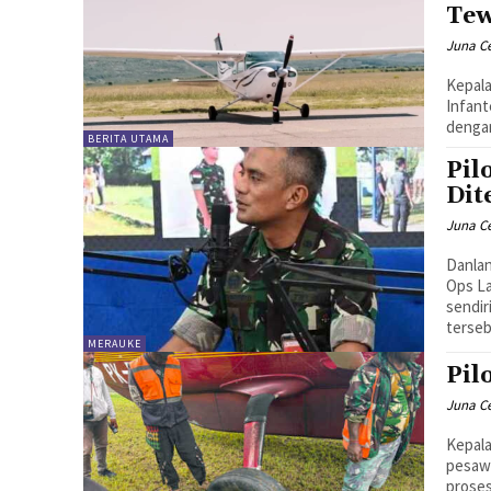
Te
Juna C
Kepala
Infant
denga
BERITA UTAMA
Pil
Dit
Juna C
Danlan
Ops La
sendir
terseb
MERAUKE
Pil
Juna C
Kepala
pesawa
proses