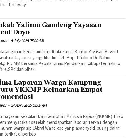
na di runway.
kab Yalimo Gandeng Yayasan
ent Doyo
epos
-
5 July 2025 08:00 AM
atanganan kerja sama itu di lakukan di Kantor Yayasan Advent
entani Jayapura yang dihadiri oleh Bupati Yalimo Dr. Nahor
k,SPD.MM bersama Kepala Dinas Pendidikan Kabupaten Yalimo
Yare,SPd dan pihak
ima Laporan Warga Kampung
guru YKKMP Keluarkan Empat
komendasi
epos
-
24 April 2025 08:00 AM
tur Yayasan Keadilan Dan Keutuhan Manusia Papua (YKKMP) Theo
em menyatakan setelah mendapatkan laporan terkait dengan
uhan warga sipil Abral Wandikbo yang jasadnya di buang dalam
n terikat di perkeb