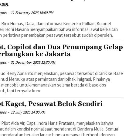
was
epos
-
11 February 2026 16:00 PM
 Biro Humas, Data, dan Informasi Kemenko Polkam Kolonel
eri Honi Havana menyampaikan bahwa informasi awal berkaitan
n peristiwa penembakan pesawat tersebut sudah diperoleh.
ot, Copilot dan Dua Penumpang Gelap
erbangkan ke Jakarta
epos
-
31 December 2025 12:30 PM
ud Beny Aprianto menjelaskan, pesawat tersebut ditarik ke Base
nud Merauke atas permintaan dari pihak Imigrasi. Pihaknya
i mencoba untuk memanaskan selama berada di base ops
ut, tapi ternyata kunc
ot Kaget, Pesawat Belok Sendiri
epos
-
12 July 2025 14:00 PM
 Pilot Alda Air, Capt. Indra Haris Pratama, menjelaskan bahwa
t dalam kondisi normal saat mendarat di Bandara Mulia. Semua
 pendaratan berjalan lancar hingga pesawat berhenti dengan