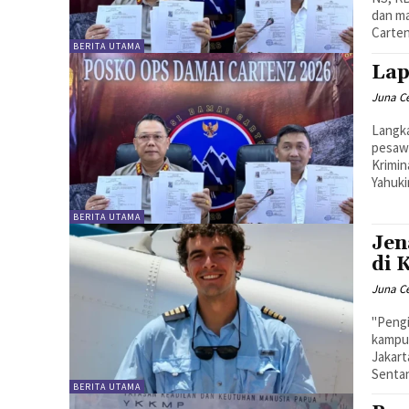
dan ma
Carten
BERITA UTAMA
Lap
Juna C
Langka
pesawa
Krimin
Yahuki
BERITA UTAMA
Jen
di 
Juna C
"Pengi
kampun
Jakart
Sentan
BERITA UTAMA