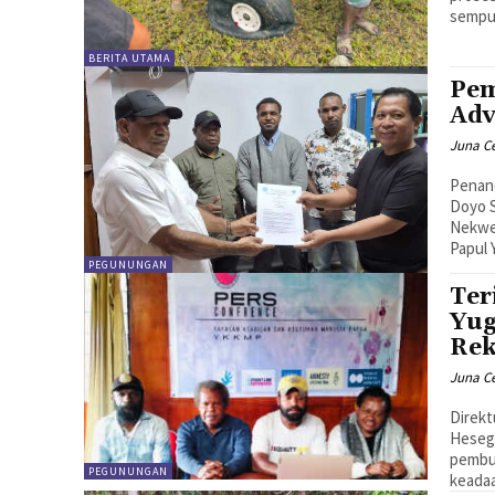
sempur
BERITA UTAMA
Pem
Adv
Juna C
Penand
Doyo S
Nekwe
Papul 
PEGUNUNGAN
Ter
Yu
Re
Juna C
Direk
Heseg
pembun
PEGUNUNGAN
keadaa