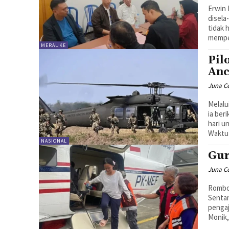
Erwin
disela
tidak 
mempe
MERAUKE
Pil
Anc
Juna C
Melalu
ia ber
hari u
Waktu
NASIONAL
Gur
Juna C
Rombon
Sentan
pengaj
Monik,