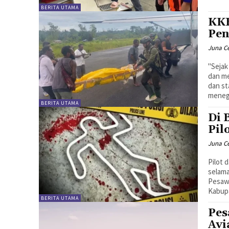
BERITA UTAMA
KKB
Pen
Juna C
"Sejak
dan me
dan st
meneg
BERITA UTAMA
Di 
Pil
Juna C
Pilot 
selama
Pesawa
Kabupa
BERITA UTAMA
Pes
Avi