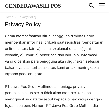
CENDERAWASIH POS
Home
Privacy Policy
Privacy Policy
Untuk memanfaatkan situs, pengguna diminta untuk
memberikan informasi pribadi saat registrasi/pendaftaran
online, antara lain: a) nama, b) alamat email, c) jenis
kelamin, d) umur, e) pekerjaan dan lain-lain. Informasi
yang diberikan para pengguna akan digunakan sebagai
bahan evaluasi terhadap situs kami untuk meningkatkan
layanan pada anggota.
PT Jawa Pos Grup Mutlimedia menjaga privacy
pengakses situs serta tidak akan memberikan dan
menggunakan data tersebut kepada pihak ketiga dengan
tujuan apa pun. Namun, PT Jawa Pos Grup Multimedia