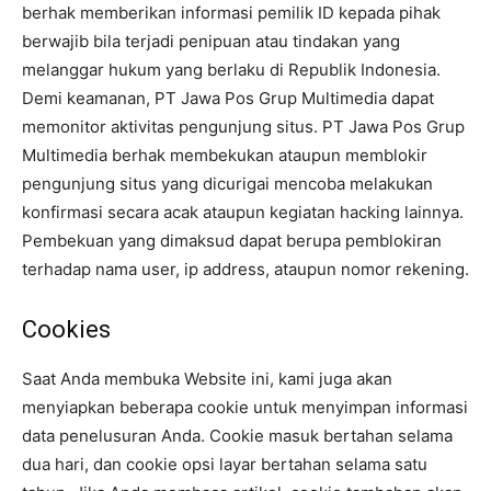
berhak memberikan informasi pemilik ID kepada pihak
berwajib bila terjadi penipuan atau tindakan yang
melanggar hukum yang berlaku di Republik Indonesia.
Demi keamanan, PT Jawa Pos Grup Multimedia dapat
memonitor aktivitas pengunjung situs. PT Jawa Pos Grup
Multimedia berhak membekukan ataupun memblokir
pengunjung situs yang dicurigai mencoba melakukan
konfirmasi secara acak ataupun kegiatan hacking lainnya.
Pembekuan yang dimaksud dapat berupa pemblokiran
terhadap nama user, ip address, ataupun nomor rekening.
Cookies
Saat Anda membuka Website ini, kami juga akan
menyiapkan beberapa cookie untuk menyimpan informasi
data penelusuran Anda. Cookie masuk bertahan selama
dua hari, dan cookie opsi layar bertahan selama satu