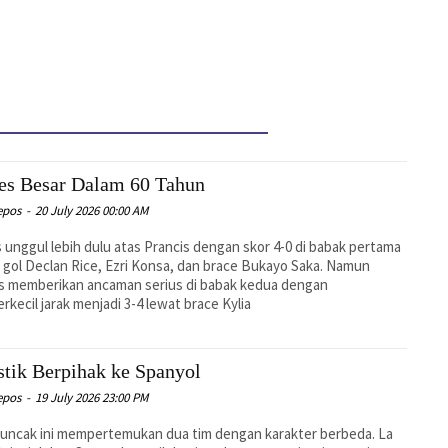
es Besar Dalam 60 Tahun
epos
-
20 July 2026 00:00 AM
s unggul lebih dulu atas Prancis dengan skor 4-0 di babak pertama
 gol Declan Rice, Ezri Konsa, dan brace Bukayo Saka. Namun
s memberikan ancaman serius di babak kedua dengan
kecil jarak menjadi 3-4 lewat brace Kylia
istik Berpihak ke Spanyol
epos
-
19 July 2026 23:00 PM
uncak ini mempertemukan dua tim dengan karakter berbeda. La