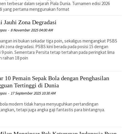
en terbesar dalam sejarah Piala Dunia. Turnamen edisi 2026
di yang pertama menggunakan format
i Jauhi Zona Degradasi
epos
-
8 November 2025 04:00 AM
ngan ini bukan sekadar tiga poin, sekaligus mengangkat PSBS
hi zona degradasi. PSBS kini berada pada posisi 15 dengan
i 9 poin. Sementara Persita tetap tertahan pada peringkat lima
 raihan 18 poin
ar 10 Pemain Sepak Bola dengan Penghasilan
guan Tertinggi di Dunia
epos
-
17 September 2025 10:30 AM
 bola modern tidak hanya menyuguhkan pertandingan
ngkan, tetapi juga angka gaji fantastis para bintangnya.
ilan Mengincar Bek Keturunan Indonesia Ryan