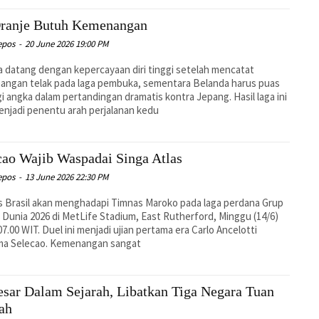
ranje Butuh Kemenangan
epos
-
20 June 2026 19:00 PM
 datang dengan kepercayaan diri tinggi setelah mencatat
angan telak pada laga pembuka, sementara Belanda harus puas
i angka dalam pertandingan dramatis kontra Jepang. Hasil laga ini
enjadi penentu arah perjalanan kedu
cao Wajib Waspadai Singa Atlas
epos
-
13 June 2026 22:30 PM
 Brasil akan menghadapi Timnas Maroko pada laga perdana Grup
a Dunia 2026 di MetLife Stadium, East Rutherford, Minggu (14/6)
07.00 WIT. Duel ini menjadi ujian pertama era Carlo Ancelotti
ma Selecao. Kemenangan sangat
esar Dalam Sejarah, Libatkan Tiga Negara Tuan
ah