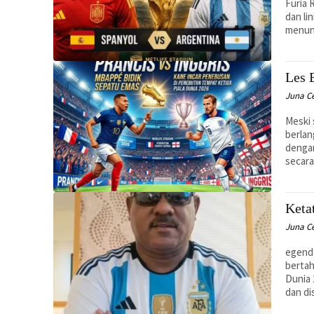
Furia 
dan li
menun
Les 
Juna C
Meski 
berlan
denga
secara
Keta
Juna C
egenda
bertah
Dunia 
dan di