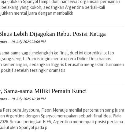
Roja -julukan Spanyol tampil dominan lewat organisasi permainan
ni belakang yang kokoh, sedangkan Argentina berkali-kali
jukkan mental juara dengan membalikk
Bleus Lebih Dijagokan Rebut Posisi Ketiga
epos
-
18 July 2026 23:00 PM
sama-sama gagal melangkah ke final, duel ini diprediksi tetap
gsung sengit. Prancis ingin menutup era Didier Deschamps
n kemenangan, sedangkan Inggris berusaha mengakhiri turnamen
 positif setelah tersingkir dramatis
t, Sama-sama Miliki Pemain Kunci
epos
-
18 July 2026 16:30 PM
 Persipura Jayapura, Fison Merauje menilai pertemuan sang juara
an Argentina dengan Spanyol merupakan sebuah final ideal Piala
2026. Secara peringkat FIFA, Argentina menempati posisi pertama
susul oleh Spanyol pada p