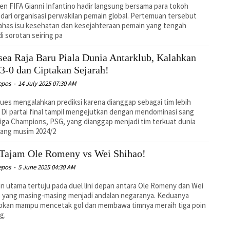
en FIFA Gianni Infantino hadir langsung bersama para tokoh
ri organisasi perwakilan pemain global. Pertemuan tersebut
has isu kesehatan dan kesejahteraan pemain yang tengah
i sorotan seiring pa
sea Raja Baru Piala Dunia Antarklub, Kalahkan
3-0 dan Ciptakan Sejarah!
epos
-
14 July 2025 07:30 AM
ues mengalahkan prediksi karena dianggap sebagai tim lebih
 Di partai final tampil mengejutkan dengan mendominasi sang
Liga Champions, PSG, yang dianggap menjadi tim terkuat dunia
jang musim 2024/2
Tajam Ole Romeny vs Wei Shihao!
epos
-
5 June 2025 04:30 AM
n utama tertuju pada duel lini depan antara Ole Romeny dan Wei
 yang masing-masing menjadi andalan negaranya. Keduanya
apkan mampu mencetak gol dan membawa timnya meraih tiga poin
g.