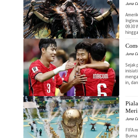
Juna C
Amerik
Inglew
09.30 
hingga
Come
Juna C
Sejak 
inisia
menga
in, da
Pial
Meri
Juna C
FIFA m
Burna 