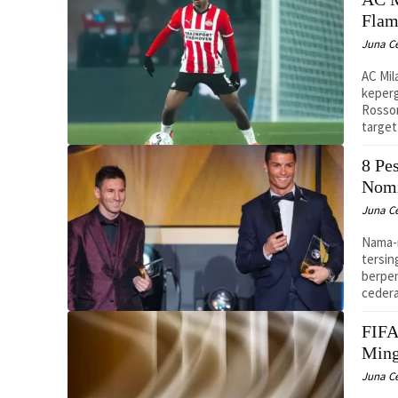
Flam
Juna C
AC Mil
keperg
Rosson
target
8 Pe
Nomi
Juna C
Nama-n
tersin
berpen
cedera
FIFA
Ming
Juna C