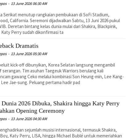
epos
-
13 June 2026 06:30 AM
a Serikat menutup rangkaian pembukaan di SoFi Stadium,
ood, California. Seremoni dijadwalkan Sabtu, 13 Juni 2026 pukul
WIB. Deretan bintang kelas dunia mulai dari Shakira, Blackpink,
 Katy Perry sudah dikonfirmasi ta
back Dramatis
epos
-
13 June 2026 05:30 AM
peluit kick-off dibunyikan, Korea Selatan langsung mengambil
tif serangan. Tim asuhan Taegeuk Warriors berulang kali
ncam gawang Ceko melalui kombinasi Son Heung-min, Lee Kang-
n Lee Jae-sung. Peluang pertama hadir pad
a Dunia 2026 Dibuka, Shakira hingga Katy Perry
ahkan Opening Ceremony
epos
-
13 June 2026 04:30 AM
enghadirkan sejumlah musisi internasional, termasuk Shakira,
Boy, Katy Perry, LISA, hingga Michael Bublé untuk memeriahkan