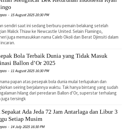
ingo
epos
-
15 August 2025 20:30 PM
an sendiri saat ini sedang berburu pemain belakang setelah
ian Malick Thiaw ke Newcastle United. Selain Flamingo,
eri juga memasukkan nama Caleb Okoli dan Berat Djimsiti dalam
 incaran.
sepak Bola Terbaik Dunia yang Tidak Masuk
nasi Ballon d’Or 2025
epos
-
11 August 2025 16:30 PM
ama papan atas pesepak bola dunia mulai terlupakan dan
gkirkan seiring berjalannya waktu. Tak hanya bintang yang sudah
galaman hilang dari peredaran Ballon d’Or, superstar terhalang
 juga tersingk
 Sepakat Ada Jeda 72 Jam Antarlaga dan Libur 3
gu Setiap Musim
epos
-
14 July 2025 16:30 PM