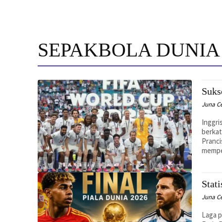
SEPAKBOLA DUNIA
Suks
Juna C
Inggri
berkat
Pranci
memper
Stat
Juna C
Laga p