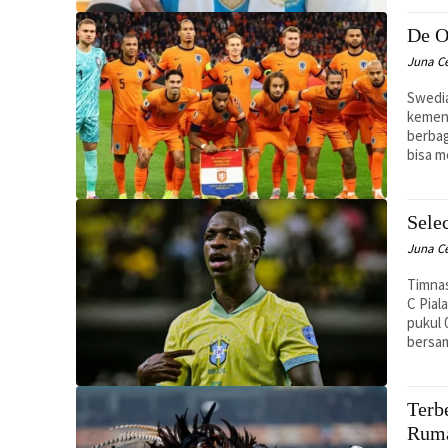
De O
Juna C
Swedia
kemen
berbag
bisa m
Sele
Juna C
Timnas
C Pial
pukul 
bersa
Terb
Rum