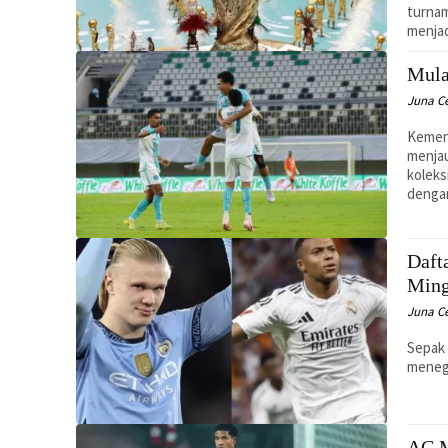
turnam
menja
Mula
Juna C
Kemena
menjau
koleks
dengan
Daft
Ming
Juna C
Sepak
menega
AC M