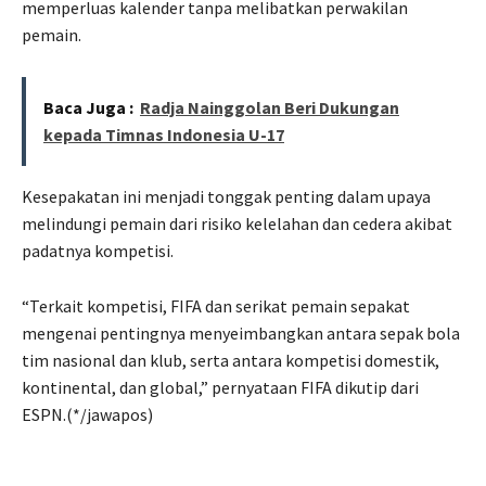
memperluas kalender tanpa melibatkan perwakilan
pemain.
Baca Juga :
Radja Nainggolan Beri Dukungan
kepada Timnas Indonesia U-17
Kesepakatan ini menjadi tonggak penting dalam upaya
melindungi pemain dari risiko kelelahan dan cedera akibat
padatnya kompetisi.
“Terkait kompetisi, FIFA dan serikat pemain sepakat
mengenai pentingnya menyeimbangkan antara sepak bola
tim nasional dan klub, serta antara kompetisi domestik,
kontinental, dan global,” pernyataan FIFA dikutip dari
ESPN.(*/jawapos)