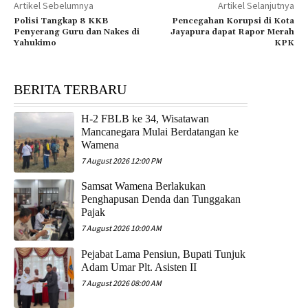
Artikel Sebelumnya
Artikel Selanjutnya
Polisi Tangkap 8 KKB
Pencegahan Korupsi di Kota
Penyerang Guru dan Nakes di
Jayapura dapat Rapor Merah
Yahukimo
KPK
BERITA TERBARU
H-2 FBLB ke 34, Wisatawan
Mancanegara Mulai Berdatangan ke
Wamena
7 August 2026 12:00 PM
Samsat Wamena Berlakukan
Penghapusan Denda dan Tunggakan
Pajak
7 August 2026 10:00 AM
Pejabat Lama Pensiun, Bupati Tunjuk
Adam Umar Plt. Asisten II
7 August 2026 08:00 AM