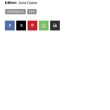
Editor:
Juna Cepos
SEPAKBOLA
FIFA