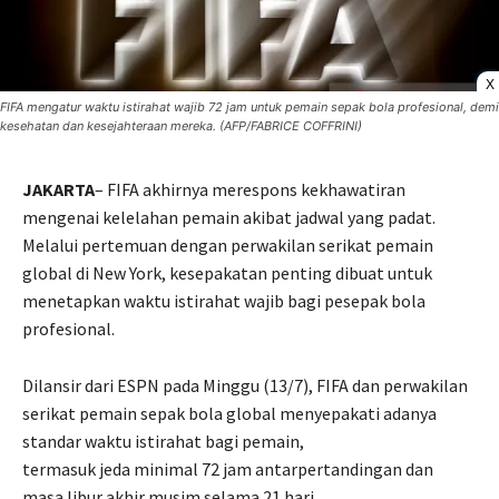
X
FIFA mengatur waktu istirahat wajib 72 jam untuk pemain sepak bola profesional, demi
kesehatan dan kesejahteraan mereka. (AFP/FABRICE COFFRINI)
JAKARTA
– FIFA akhirnya merespons kekhawatiran
mengenai kelelahan pemain akibat jadwal yang padat.
Melalui pertemuan dengan perwakilan serikat pemain
global di New York, kesepakatan penting dibuat untuk
menetapkan waktu istirahat wajib bagi pesepak bola
profesional.
Dilansir dari ESPN pada Minggu (13/7), FIFA dan perwakilan
serikat pemain sepak bola global menyepakati adanya
standar waktu istirahat bagi pemain,
termasuk jeda minimal 72 jam antarpertandingan dan
masa libur akhir musim selama 21 hari.