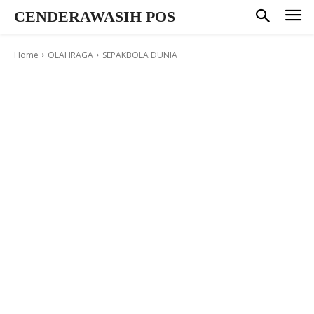
CENDERAWASIH POS
Home
OLAHRAGA
SEPAKBOLA DUNIA