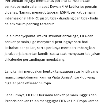
Pertemuan ini juga membahas potensi keikutsertaan
serikat pemain dalam rapat Dewan FIFA ketika isu pemain
dibahas. Namun, menurut laporan ESPN, serikat pemain
internasional FIFPRO justru tidak diundang dan tidak hadir
dalam forum penting tersebut.
Selain menyepakati waktu istirahat antarlaga, FIFA dan
serikat pemain juga menyoroti pentingnya satu hari
istirahat per pekan, serta perlunya mempertimbangkan
jarak perjalanan dan kondisi cuaca saat menyusun kebijakan
di kalender pertandingan mendatang.
Langkah ini merupakan bentuk tanggapan atas kritik yang
muncul sejak diumumkannya Piala Dunia Antarklub yang
digelar pada offseason Eropa.
Sebelumnya, FIFPRO bersama serikat pemain Inggris dan
Prancis bahkan telah menggugat FIFA ke Uni Eropa karena