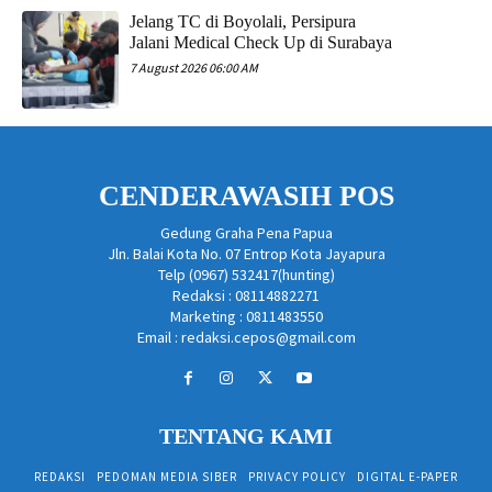
Jelang TC di Boyolali, Persipura
Jalani Medical Check Up di Surabaya
7 August 2026 06:00 AM
CENDERAWASIH POS
Gedung Graha Pena Papua
Jln. Balai Kota No. 07 Entrop Kota Jayapura
Telp (0967) 532417(hunting)
Redaksi : 08114882271
Marketing : 0811483550
Email : redaksi.cepos@gmail.com
TENTANG KAMI
REDAKSI
PEDOMAN MEDIA SIBER
PRIVACY POLICY
DIGITAL E-PAPER