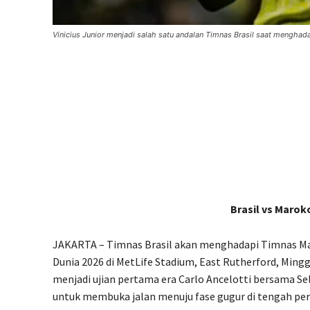
Vinicius Junior menjadi salah satu andalan Timnas Brasil saat menghad
Brasil vs Marok
JAKARTA – Timnas Brasil akan menghadapi Timnas Mar
Dunia 2026 di MetLife Stadium, East Rutherford, Minggu
menjadi ujian pertama era Carlo Ancelotti bersama 
untuk membuka jalan menuju fase gugur di tengah pers