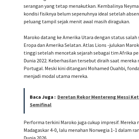
serangan yang tetap menakutkan. Kembalinya Neymar
kondisi fisiknya belum sepenuhnya ideal setelah absen
peluang tampil sejak menit awal masih diragukan.
Maroko datang ke Amerika Utara dengan status salah sa
Eropa dan Amerika Selatan. Atlas Lions -julukan Mar
tinggi setelah mencetak sejarah sebagai tim Afrika p
Dunia 2022. Keberhasilan tersebut diraih saat mereka
Portugal. Meski kini ditangani Mohamed Ouahbi, fond
menjadi modal utama mereka.
Baca Juga :
Deretan Rekor Mentereng Messi Keti
Semifinal
Performa terkini Maroko juga cukup impresif. Mereka
Madagaskar 4-0, lalu menahan Norwegia 1-1 dalam ran
Dunia 2026.