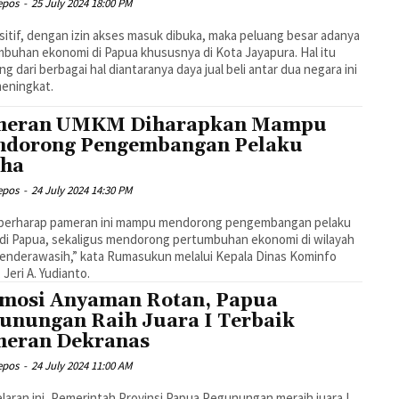
epos
-
25 July 2024 18:00 PM
ositif, dengan izin akses masuk dibuka, maka peluang besar adanya
buhan ekonomi di Papua khususnya di Kota Jayapura. Hal itu
ng dari berbagai hal diantaranya daya jual beli antar dua negara ini
eningkat.
meran UMKM Diharapkan Mampu
dorong Pengembangan Pelaku
aha
epos
-
24 July 2024 14:30 PM
 berharap pameran ini mampu mendorong pengembangan pelaku
di Papua, sekaligus mendorong pertumbuhan ekonomi di wilayah
enderawasih,” kata Rumasukun melalui Kepala Dinas Kominfo
 Jeri A. Yudianto.
mosi Anyaman Rotan, Papua
unungan Raih Juara I Terbaik
eran Dekranas
epos
-
24 July 2024 11:00 AM
elaran ini, Pemerintah Provinsi Papua Pegunungan meraih juara I