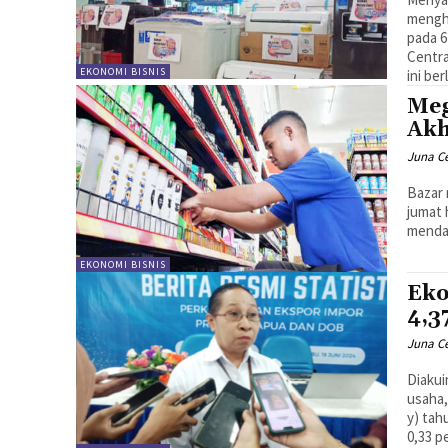
mengh
pada 6
Centra
EKONOMI BISNIS
ini be
Meg
Akh
Juna C
Bazar 
jumat 
mendap
EKONOMI BISNIS
Eko
4,3
Juna C
Diaku
usaha,
y) tah
0,33 p