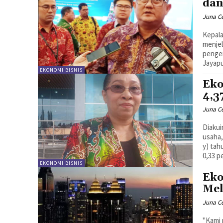
dan
Juna C
Kepala
menje
pengen
Jayapu
EKONOMI BISNIS
Eko
4,3
Juna C
Diaku
usaha,
y) tah
0,33 p
EKONOMI BISNIS
Eko
Mel
Juna C
"Kami