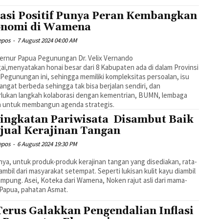
asi Positif Punya Peran Kembangkan
nomi di Wamena
epos
-
7 August 2024 04:00 AM
ernur Papua Pegunungan Dr. Velix Vernando
i,menyatakan honai besar dari 8 Kabupaten ada di dalam Provinsi
Pegunungan ini, sehingga memiliki kompleksitas persoalan, isu
angat berbeda sehingga tak bisa berjalan sendiri, dan
lukan langkah kolaborasi dengan kementrian, BUMN, lembaga
a untuk membangun agenda strategis.
ingkatan Pariwisata Disambut Baik
jual Kerajinan Tangan
epos
-
6 August 2024 19:30 PM
nya, untuk produk-produk kerajinan tangan yang disediakan, rata-
iambil dari masyarakat setempat. Seperti lukisan kulit kayu diambil
ampung. Asei, Koteka dari Wamena, Noken rajut asli dari mama-
Papua, pahatan Asmat.
Terus Galakkan Pengendalian Inflasi