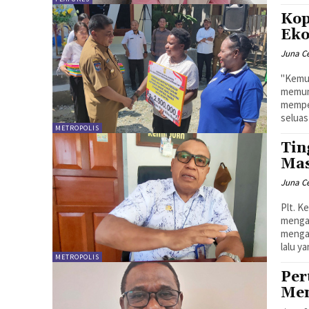
Kop
Eko
Juna C
"Kemu
memung
mempe
seluas
METROPOLIS
Tin
Mas
Juna C
Plt. K
mengat
menga
lalu y
METROPOLIS
Per
Men