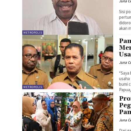
Juna C
Sisi p
pertum
didoro
akan m
METROPOLIS
Pa
Men
Us
Juna C
“Saya
usaha 
bumi c
METROPOLIS
Papua,
Pro
Peg
Pam
Juna C
Dari g