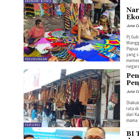
EKONOMI BISNIS
Nar
Eko
Juna C
Pj Gub
Wangga
Papua 
yang s
PEGUNUNGAN
memer
negar
Pen
Pen
Juna C
Diakui
rata d
dari K
mama 
FEATURES
BI 