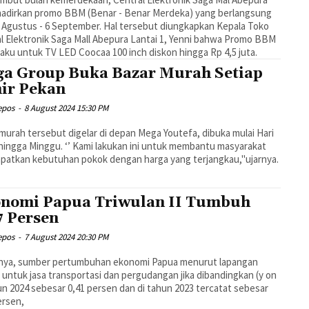
adirkan promo BBM (Benar - Benar Merdeka) yang berlangsung
 Agustus - 6 September. Hal tersebut diungkapkan Kepala Toko
l Elektronik Saga Mall Abepura Lantai 1, Yenni bahwa Promo BBM
rlaku untuk TV LED Coocaa 100 inch diskon hingga Rp 4,5 juta.
a Group Buka Bazar Murah Setiap
ir Pekan
epos
-
8 August 2024 15:30 PM
murah tersebut digelar di depan Mega Youtefa, dibuka mulai Hari
hingga Minggu. ‘’ Kami lakukan ini untuk membantu masyarakat
atkan kebutuhan pokok dengan harga yang terjangkau,"ujarnya.
nomi Papua Triwulan II Tumbuh
7 Persen
epos
-
7 August 2024 20:30 PM
inya, sumber pertumbuhan ekonomi Papua menurut lapangan
 untuk jasa transportasi dan pergudangan jika dibandingkan (y on
un 2024 sebesar 0,41 persen dan di tahun 2023 tercatat sebesar
ersen,