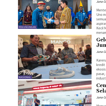
Juna C
Menter
Uno me
semua 
aspira
PEGUNUNGAN
Kecil
menamp
Gel
Ju
Juna C
Karena
kredit
ekosi
pasar,
NASIONAL
industr
Cen
Sel
Juna C
Menyam