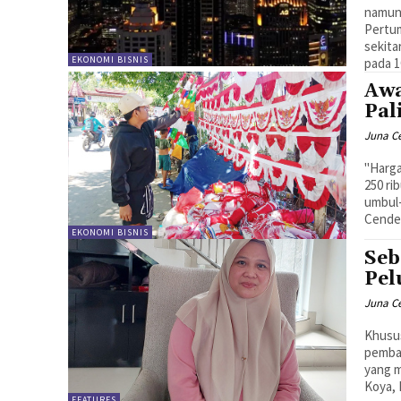
namun 
Pertu
sekita
EKONOMI BISNIS
pada 1
Awa
Pal
Juna C
"Harga
250 ri
umbul-
Cende
EKONOMI BISNIS
Seb
Pel
Juna C
Khusus
pemban
yang m
Koya, 
FEATURES