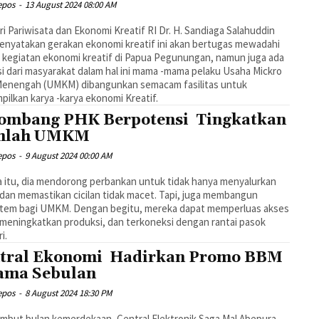
epos
-
13 August 2024 08:00 AM
i Pariwisata dan Ekonomi Kreatif RI Dr. H. Sandiaga Salahuddin
nyatakan gerakan ekonomi kreatif ini akan bertugas mewadahi
kegiatan ekonomi kreatif di Papua Pegunungan, namun juga ada
si dari masyarakat dalam hal ini mama -mama pelaku Usaha Mickro
 Menengah (UMKM) dibangunkan semacam fasilitas untuk
ilkan karya -karya ekonomi Kreatif.
ombang PHK Berpotensi Tingkatkan
mlah UMKM
epos
-
9 August 2024 00:00 AM
 itu, dia mendorong perbankan untuk tidak hanya menyalurkan
 dan memastikan cicilan tidak macet. Tapi, juga membangun
stem bagi UMKM. Dengan begitu, mereka dapat memperluas akses
 meningkatkan produksi, dan terkoneksi dengan rantai pasok
i.
tral Ekonomi Hadirkan Promo BBM
ama Sebulan
epos
-
8 August 2024 18:30 PM
but bulan kemerdekaan, Central Elektronik Saga Mal Abepura