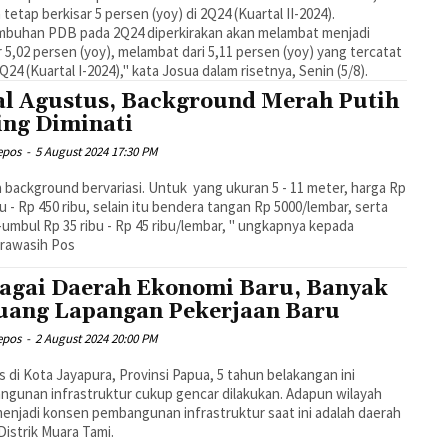
tetap berkisar 5 persen (yoy) di 2Q24 (Kuartal II-2024).
mbuhan PDB pada 2Q24 diperkirakan akan melambat menjadi
r 5,02 persen (yoy), melambat dari 5,11 persen (yoy) yang tercatat
Q24 (Kuartal I-2024)," kata Josua dalam risetnya, Senin (5/8).
l Agustus, Background Merah Putih
ing Diminati
epos
-
5 August 2024 17:30 PM
 background bervariasi. Untuk yang ukuran 5 - 11 meter, harga Rp
bu - Rp 450 ribu, selain itu bendera tangan Rp 5000/lembar, serta
umbul Rp 35 ribu - Rp 45 ribu/lembar, " ungkapnya kepada
rawasih Pos
agai Daerah Ekonomi Baru, Banyak
uang Lapangan Pekerjaan Baru
epos
-
2 August 2024 20:00 PM
 di Kota Jayapura, Provinsi Papua, 5 tahun belakangan ini
gunan infrastruktur cukup gencar dilakukan. Adapun wilayah
enjadi konsen pembangunan infrastruktur saat ini adalah daerah
Distrik Muara Tami.