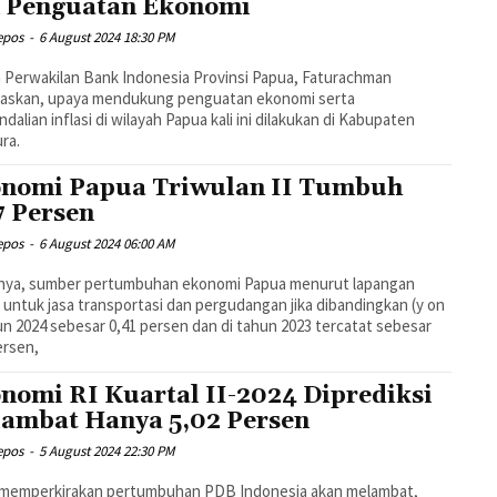
 Penguatan Ekonomi
epos
-
6 August 2024 18:30 PM
 Perwakilan Bank Indonesia Provinsi Papua, Faturachman
laskan, upaya mendukung penguatan ekonomi serta
dalian inflasi di wilayah Papua kali ini dilakukan di Kabupaten
ra.
nomi Papua Triwulan II Tumbuh
7 Persen
epos
-
6 August 2024 06:00 AM
inya, sumber pertumbuhan ekonomi Papua menurut lapangan
 untuk jasa transportasi dan pergudangan jika dibandingkan (y on
un 2024 sebesar 0,41 persen dan di tahun 2023 tercatat sebesar
ersen,
nomi RI Kuartal II-2024 Diprediksi
ambat Hanya 5,02 Persen
epos
-
5 August 2024 22:30 PM
 memperkirakan pertumbuhan PDB Indonesia akan melambat,