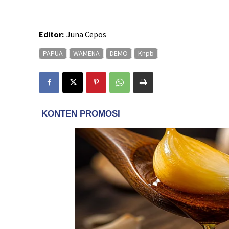
Editor:
Juna Cepos
PAPUA
WAMENA
DEMO
Knpb