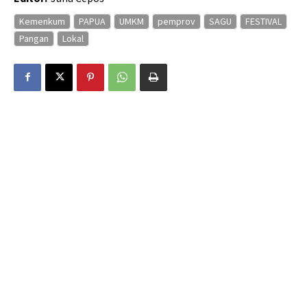
Kemenkum
PAPUA
UMKM
pemprov
SAGU
FESTIVAL
Pangan
Lokal