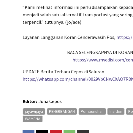
“Kami melihat informasi ini perlu disampaikan kepa
menjadi salah satu alternatif transportasi yang serin
terpencil.” tutupnya. (jo/ade)
Layanan Langganan Koran Cenderawasih Pos,
https:/
BACA SELENGKAPNYA DI KORAN
https://www.myedisi.com/ce
UPDATE Berita Terbaru Cepos di Saluran
https://whatsapp.com/channel/0029VbCNwCXAO7R8
Editor:
Juna Cepos
jayawijaya
PENERBANGAN
Pembunuhan
Insiden
Pe
WAMENA