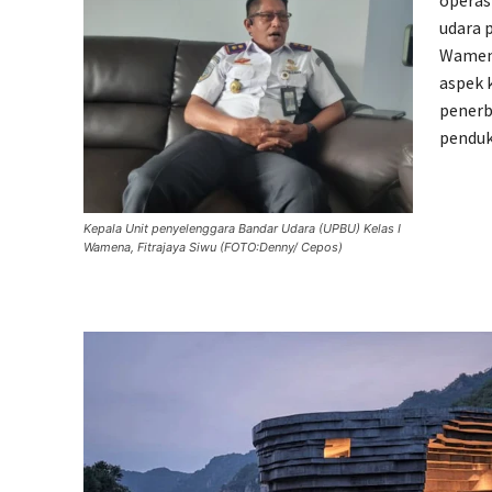
operas
udara 
Wamena
aspek 
penerb
penduk
Kepala Unit penyelenggara Bandar Udara (UPBU) Kelas I
Wamena, Fitrajaya Siwu (FOTO:Denny/ Cepos)