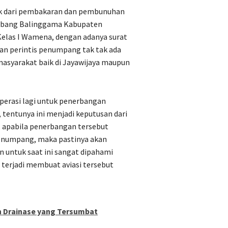
ak dari pembakaran dan pembunuhan
 Terbang Balinggama Kabupaten
Kelas I Wamena, dengan adanya surat
n perintis penumpang tak tak ada
h masyarakat baik di Jayawijaya maupun
perasi lagi untuk penerbangan
tentunya ini menjadi keputusan dari
, apabila penerbangan tersebut
penumpang, maka pastinya akan
 untuk saat ini sangat dipahami
g terjadi membuat aviasi tersebut
n Drainase yang Tersumbat