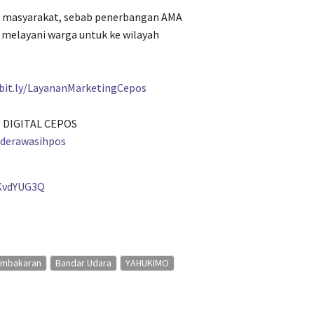
da masyarakat, sebab penerbangan AMA
g melayani warga untuk ke wilayah
/bit.ly/LayananMarketingCepos
 DIGITAL CEPOS
nderawasihpos
KvdYUG3Q
mbakaran
Bandar Udara
YAHUKIMO