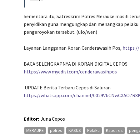
Sementara itu, Satreskrim Polres Merauke masih te
penyidikan guna mengungkap dan menangkap pelaku la
pengeroyokan tersebut. (ulo/wen)
Layanan Langganan Koran Cenderawasih Pos,
https:/
BACA SELENGKAPNYA DI KORAN DIGITAL CEPOS
https://www.myedisi.com/cenderawasihpos
UPDATE Berita Terbaru Cepos di Saluran
https://whatsapp.com/channel/0029VbCNwCXAO7R8
Editor:
Juna Cepos
MERAUKE
polres
KASUS
Pelaku
Kapolres
peng