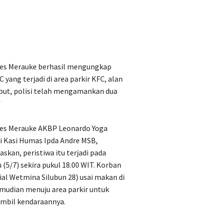
res Merauke berhasil mengungkap
ang terjadi di area parkir KFC, alan
but, polisi telah mengamankan dua
*
es Merauke AKBP Leonardo Yoga
i Kasi Humas Ipda Andre MSB,
skan, peristiwa itu terjadi pada
 (5/7) sekira pukul 18.00 WIT. Korban
sial Wetmina Silubun 28) usai makan di
mudian menuju area parkir untuk
bil kendaraannya.