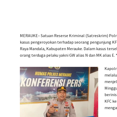
MERAUKE– Satuan Reserse Kriminal (Satreskrim) Pol
kasus pengeroyokan terhadap seorang pengunjung KFC y
Raya Mandala, Kabupaten Merauke. Dalam kasus terse
orang terduga pelaku yakni GW alias N dan MK alias E. 
Kapolr
melalu
menjela
Minggu
berini
KFC ke
mengam