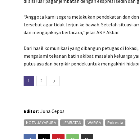
di sisi luar pagar jembatan dengan ekspresi sedih dan g
“Anggota kami segera melakukan pendekatan dan d
tersebut agar tidak terjun ke bawah. Setelah situas
dan mengajaknya berbicara,” jelas AKP Akbar.
Dari hasil komunikasi yang dibangun petugas di lokasi
mengalami tekanan batin akibat masalah keluarga y
putus asa dan berpikir pendek untuk mengakhiri hidup
1
2
Editor:
Juna Cepos
KOTA JAYAPURA
JEMBATAN
WARGA
Polresta