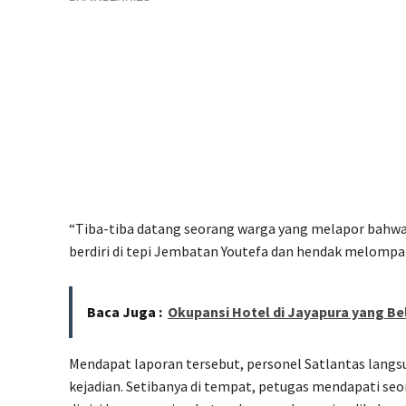
“Tiba-tiba datang seorang warga yang melapor bahwa
berdiri di tepi Jembatan Youtefa dan hendak melompat k
Baca Juga :
Okupansi Hotel di Jayapura yang B
Mendapat laporan tersebut, personel Satlantas langs
kejadian. Setibanya di tempat, petugas mendapati s