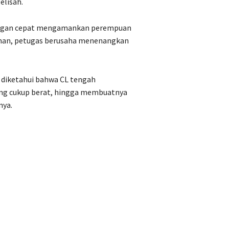
elisah.
engan cepat mengamankan perempuan
i aman, petugas berusaha menenangkan
, diketahui bahwa CL tengah
ang cukup berat, hingga membuatnya
nya.