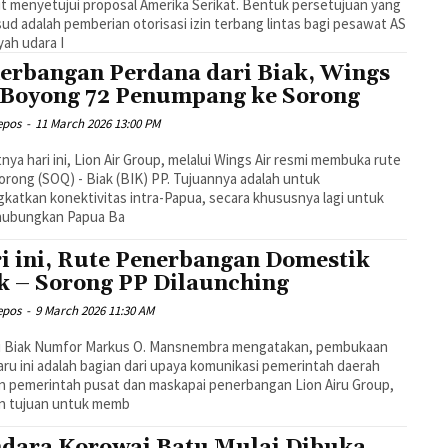
t menyetujui proposal Amerika Serikat. Bentuk persetujuan yang
ud adalah pemberian otorisasi izin terbang lintas bagi pesawat AS
ayah udara I
erbangan Perdana dari Biak, Wings
 Boyong 72 Penumpang ke Sorong
epos
-
11 March 2026 13:00 PM
nya hari ini, Lion Air Group, melalui Wings Air resmi membuka rute
orong (SOQ) - Biak (BIK) PP. Tujuannya adalah untuk
katkan konektivitas intra-Papua, secara khususnya lagi untuk
ubungkan Papua Ba
i ini, Rute Penerbangan Domestik
k – Sorong PP Dilaunching
epos
-
9 March 2026 11:30 AM
i Biak Numfor Markus O. Mansnembra mengatakan, pembukaan
aru ini adalah bagian dari upaya komunikasi pemerintah daerah
 pemerintah pusat dan maskapai penerbangan Lion Airu Group,
n tujuan untuk memb
dara Korowai Batu Mulai Dibuka