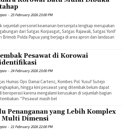
tahap
epos
-
25 February 2026 23:00 PM
k sejumlah personel keamanan bersenjata lengkap merupakan
gabungan dari Satgas Korpasgat, Satgas Rajawali, Satgas Yonif
n Brimob Polda Papua yang berjaga di area apron dan landasan
embak Pesawat di Korowai
identifikasi
epos
-
24 February 2026 23:00 PM
gas Humas Ops Damai Cartenz, Kombes Pol. Yusuf Sutejo
ngkapkan, hingga kini pesawat yang ditembak belum dapat
i beroperasi karena mengalami kerusakan di sejumlah bagian
 tembakan. "Pesawat masih bel
lu Penanganan yang Lebih Komplex
 Multi Dimensi
epos
-
21 February 2026 22:00 PM