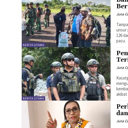
Ber
Juna C
Tampa
unsur 
126 da
pacu.
BERITA UTAMA
Pen
Ter
Juna C
Kasat
mengu
kembal
akibat
BERITA UTAMA
Per
dan
Juna C