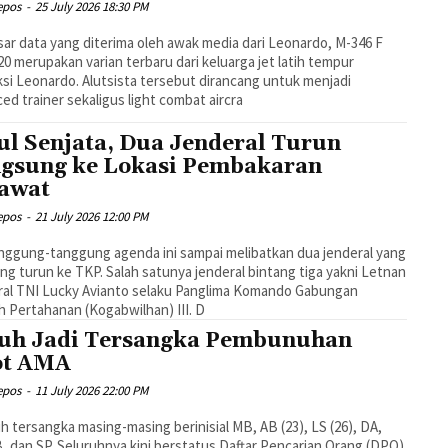
epos
-
25 July 2026 18:30 PM
ar data yang diterima oleh awak media dari Leonardo, M-346 F
20 merupakan varian terbaru dari keluarga jet latih tempur
si Leonardo. Alutsista tersebut dirancang untuk menjadi
ed trainer sekaligus light combat aircra
ul Senjata, Dua Jenderal Turun
gsung ke Lokasi Pembakaran
awat
epos
-
21 July 2026 12:00 PM
nggung-tanggung agenda ini sampai melibatkan dua jenderal yang
ng turun ke TKP. Salah satunya jenderal bintang tiga yakni Letnan
ral TNI Lucky Avianto selaku Panglima Komando Gabungan
h Pertahanan (Kogabwilhan) III. D
uh Jadi Tersangka Pembunuhan
ot AMA
epos
-
11 July 2026 22:00 PM
h tersangka masing-masing berinisial MB, AB (23), LS (26), DA,
, dan SP. Seluruhnya kini berstatus Daftar Pencarian Orang (DPO)