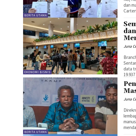
dan ma
Carten
BERITA UTAMA
Sem
dan
Men
Juna C
Branc
Sentan
data t
EKONOMI BISNIS
19.937
Pen
Mas
Juna C
Direk
lembag
manusi
mendal
BERITA UTAMA