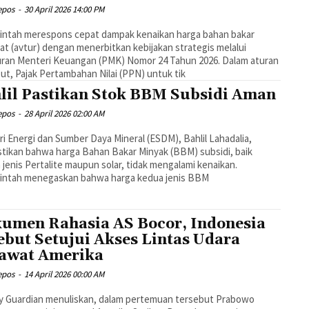
epos
-
30 April 2026 14:00 PM
intah merespons cepat dampak kenaikan harga bahan bakar
t (avtur) dengan menerbitkan kebijakan strategis melalui
ran Menteri Keuangan (PMK) Nomor 24 Tahun 2026. Dalam aturan
ut, Pajak Pertambahan Nilai (PPN) untuk tik
lil Pastikan Stok BBM Subsidi Aman
epos
-
28 April 2026 02:00 AM
i Energi dan Sumber Daya Mineral (ESDM), Bahlil Lahadalia,
ikan bahwa harga Bahan Bakar Minyak (BBM) subsidi, baik
 jenis Pertalite maupun solar, tidak mengalami kenaikan.
intah menegaskan bahwa harga kedua jenis BBM
umen Rahasia AS Bocor, Indonesia
ebut Setujui Akses Lintas Udara
awat Amerika
epos
-
14 April 2026 00:00 AM
y Guardian menuliskan, dalam pertemuan tersebut Prabowo