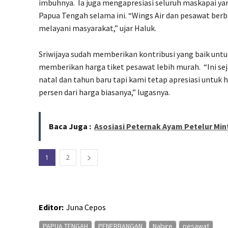
imbuhnya.
Ia juga mengapresiasi seluruh maskapai ya
Papua Tengah selama ini. “Wings Air dan pesawat berba
melayani masyarakat,” ujar Haluk.
Sriwijaya sudah memberikan kontribusi yang baik unt
memberikan harga tiket pesawat lebih murah.
“Ini s
natal dan tahun baru tapi kami tetap apresiasi untuk 
persen dari harga biasanya,” lugasnya.
Baca Juga :
Asosiasi Peternak Ayam Petelur Min
1
2
Editor:
Juna Cepos
PAPUA TENGAH
PENERBANGAN
Nabire
pesawat