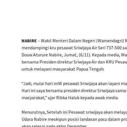
NABIRE
– Wakil Menteri Dalam Negeri (Wamendagri) R
mendampingi kru pesawat Sriwijaya Air Seri 737-500 s
Douw Aturure Nabire, Jumat, (6/11). Kepada media, 
bersama Presiden direktur Sriwijaya Air dan KRU Pesa
untuk melayani masyarakat Papua Tengah.
“Jadi, mulai hari iniW pesawat Sriwijaya akan layani m
Hari ini saya bersama presiden direktur Sriwijaya sa
masyarakat,” ujar Ribka Haluk kepada awak media.
Menurutnya, Setelah ini Pesawat sriwijaya akan melay
Udara Nabire meskipun posisi landasan pacu dalam p
akan selesai pada akhir Desember.