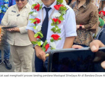
uk saat menghadiri proses landing perdana Maskapai Sriwijaya Air di Bandara Douw At