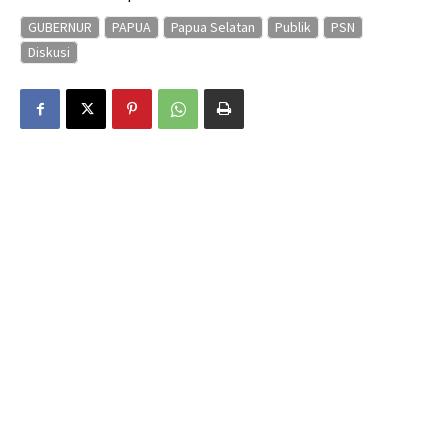
GUBERNUR
PAPUA
Papua Selatan
Publik
PSN
Diskusi