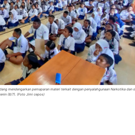
edang mendengarkan pemaparan materi terkait dengan penyalahgunaan Narkotika dan 
enin (8/7). (Foto Jimi cepos)