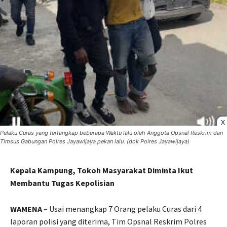
X
Pelaku Curas yang tertangkap beberapa Waktu lalu oleh Anggota Opsnal Reskrim dan
Timsus Gabungan Polres Jayawijaya pekan lalu. (dok Polres Jayawijaya)
Kepala Kampung, Tokoh Masyarakat Diminta Ikut
Membantu Tugas Kepolisian
WAMENA
– Usai menangkap 7 Orang pelaku Curas dari 4
laporan polisi yang diterima, Tim Opsnal Reskrim Polres