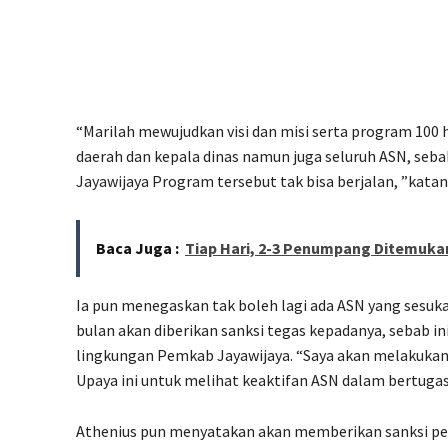
“Marilah mewujudkan visi dan misi serta program 100 h
daerah dan kepala dinas namun juga seluruh ASN, seb
Jayawijaya Program tersebut tak bisa berjalan, ”katan
Baca Juga :
Tiap Hari, 2-3 Penumpang Ditemukan
Ia pun menegaskan tak boleh lagi ada ASN yang sesuka
bulan akan diberikan sanksi tegas kepadanya, sebab in
lingkungan Pemkab Jayawijaya. “Saya akan melakukan si
Upaya ini untuk melihat keaktifan ASN dalam bertugas
Athenius pun menyatakan akan memberikan sanksi pe