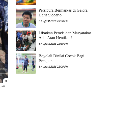
Persipura Bermarkas di Gelora
Delta Sidoarjo
8 August 2026 23:00 PM
Libatkan Pemda dan Masyarakat
Adat Atau Hentikan!
8 August 2026 22:30 PM
Boyolali Dinilai Cocok Bagi
Persipura
8 August 2026 22:00 PM
X
pati