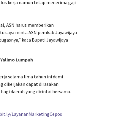
olos kerja namun tetap menerima gaji
ahal, ASN harus memberikan
itu saya minta ASN pemkab Jayawijaya
ugasnya,” kata Bupati Jayawijaya
b Yalimo Lumpuh
erja selama lima tahun ini demi
 dikerjakan dapat dirasakan
bagi daerah yang dicintai bersama.
/bit.ly/LayananMarketingCepos