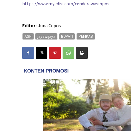
https://www.myedisi.com/cenderawasihpos
Editor:
Juna Cepos
ASN
jayawijaya
BUPATI
PEMKAB