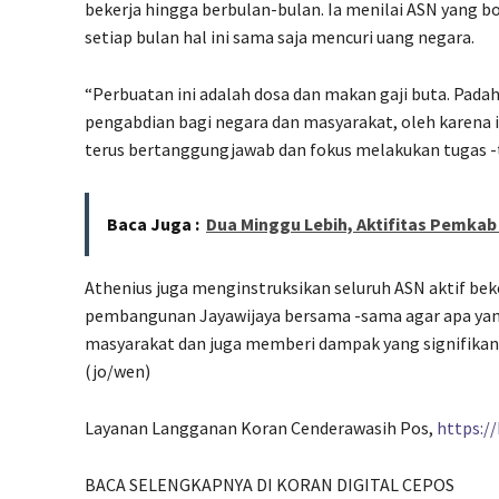
bekerja hingga berbulan-bulan. Ia menilai ASN yang b
setiap bulan hal ini sama saja mencuri uang negara.
“Perbuatan ini adalah dosa dan makan gaji buta. Pad
pengabdian bagi negara dan masyarakat, oleh karena 
terus bertanggungjawab dan fokus melakukan tugas -t
Baca Juga :
Dua Minggu Lebih, Aktifitas Pemka
Athenius juga menginstruksikan seluruh ASN aktif bek
pembangunan Jayawijaya bersama -sama agar apa yang
masyarakat dan juga memberi dampak yang signifikan 
(jo/wen)
Layanan Langganan Koran Cenderawasih Pos,
https:/
BACA SELENGKAPNYA DI KORAN DIGITAL CEPOS