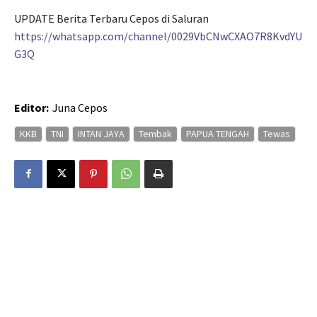
UPDATE Berita Terbaru Cepos di Saluran
https://whatsapp.com/channel/0029VbCNwCXAO7R8KvdYU
G3Q
Editor:
Juna Cepos
KKB
TNI
INTAN JAYA
Tembak
PAPUA TENGAH
Tewas