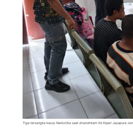
Tiga tersangka kasus Narkotika saat diserahkam Ke Kejari Jayapura Jum