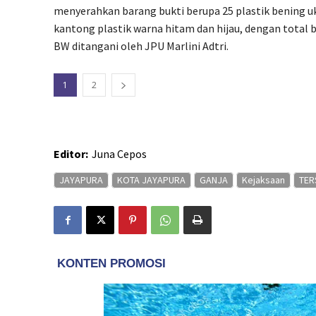
menyerahkan barang bukti berupa 25 plastik bening uk
kantong plastik warna hitam dan hijau, dengan total 
BW ditangani oleh JPU Marlini Adtri.
1
2
Editor:
Juna Cepos
JAYAPURA
KOTA JAYAPURA
GANJA
Kejaksaan
TER