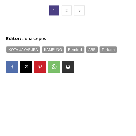
1
2
Editor:
Juna Cepos
KOTA JAYAPURA
KAMPUNG
Pemkot
ABR
Turkam