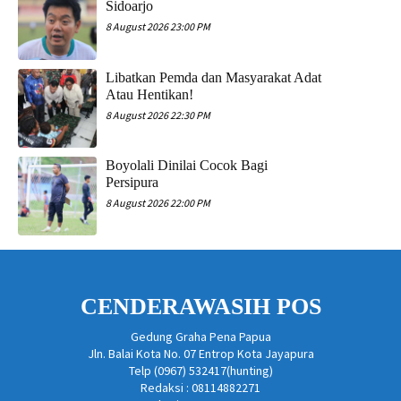
Sidoarjo
8 August 2026 23:00 PM
Libatkan Pemda dan Masyarakat Adat
Atau Hentikan!
8 August 2026 22:30 PM
Boyolali Dinilai Cocok Bagi
Persipura
8 August 2026 22:00 PM
CENDERAWASIH POS
Gedung Graha Pena Papua
Jln. Balai Kota No. 07 Entrop Kota Jayapura
Telp (0967) 532417(hunting)
Redaksi : 08114882271