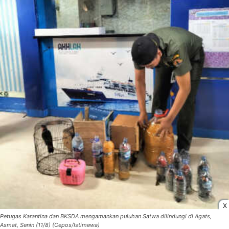
X
Petugas Karantina dan BKSDA mengamankan puluhan Satwa dilindungi di Agats,
Asmat, Senin (11/8) (Cepos/Istimewa)