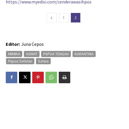
https://www.myedisi.com/cenderawasihpos
1
2
Editor:
Juna Cepos
MIMIKA
ASMAT
PAPUA TENGAH
KARANTINA
Papua Selatan
Satwa