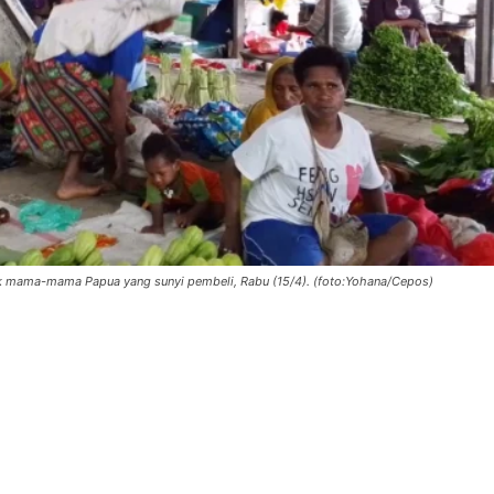
i lapak mama-mama Papua yang sunyi pembeli, Rabu (15/4). (foto:Yohana/Cepos)