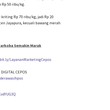
 Rp 50 ribu/kg.
 kriting Rp 70 ribu/kg, jadi Rp 20
aten Jayapura, kecuali bawang merah
 Narkoba Semakin Marak
/bit.ly/LayananMarketingCepos
 DIGITAL CEPOS
nderawasihpos
KvdYUG3Q