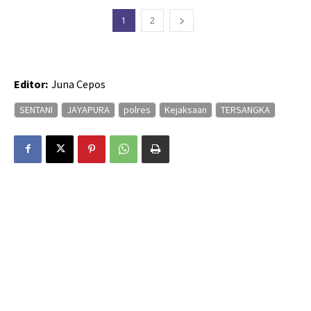
1
2
Editor:
Juna Cepos
SENTANI
JAYAPURA
polres
Kejaksaan
TERSANGKA