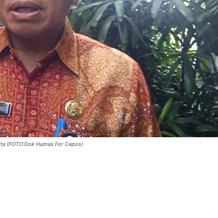
arta (FOTO:Dok Humas For Cepos)