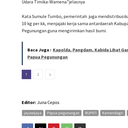
Udara Timika-Wamena.”jelasnya
Kata Sumule Tumbo, pemerintah
juga mendistribusik
10 kg per kk, menjajaki kerja sama antardaerah Kabu
Pegunungan guna mengirimkan hasil bumi.
Baca Juga :
Kapolda, Pangdam, Kabida Lihat G
Papua Pegunungan
1
2
Editor:
Juna Cepos
jayawijaya
Papua pegunungan
BUPATI
Kemendagri