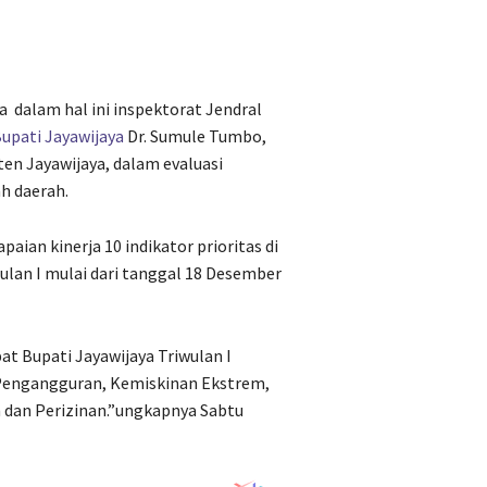
a
dalam hal ini inspektorat Jendral
upati Jayawijaya
Dr. Sumule Tumbo,
en Jayawijaya, dalam evaluasi
h daerah.
an kinerja 10 indikator prioritas di
wulan I mulai dari tanggal 18 Desember
bat Bupati Jayawijaya Triwulan I
, Pengangguran, Kemiskinan Ekstrem,
 dan Perizinan.”ungkapnya Sabtu