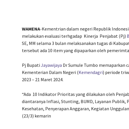
WAMENA
-Kementrian dalam negeri Republik Indonesi
melakukan evaluasi terhgadap
Kinerja
Penjabat (Pj)
B
SE, MM selama 3 bulan melaksanakan tugas di Kabupat
tersebut ada 10 item yang dipaparkan oleh pemerimta
Pj Bupati
Jayawijaya
Dr Sumule Tumbo memaparkan capai
Kementerian Dalam Negeri (
Kemendagri
) periode tri
2023 – 21 Maret 2024.
“Ada
10 Indikator Prioritas yang dilakukan oleh Penja
diantaranya Inflasi, Stunting, BUMD, Layanan Publik
Kesehatan, Penyerapan Anggaran, Kegiatan Unggulan
(23/3) kemarin