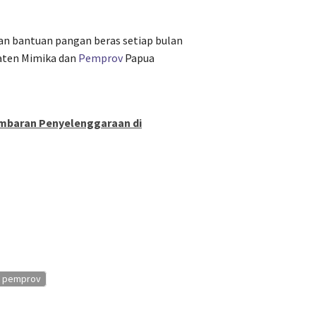
an bantuan pangan beras setiap bulan
paten Mimika dan
Pemprov
Papua
ambaran Penyelenggaraan di
pemprov