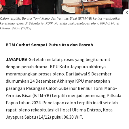
X
Calon terpilih, Benhur Tomi Mano dan Yermias Bisai (BTM-YB) ketika memberikan
keterangan pers di Sekretariat PDIP, Kotaraja usai penetapan pleno KPU di Hotel
Ultima, Sabtu (14/12)
BTM Curhat Sempat Putus Asa dan Pasrah
JAYAPURA
-Setelah melalui proses yang begitu rumit
dengan penuh drama.
KPU Kota Jayapura akhirnya
merampungkan proses pleno. Dari jadwal 9 Desember
diumumkan 14 Desember. Akhirnya KPU menetapkan
pasangan Pasangan Calon Gubernur Benhur Tomi Mano-
Yermias Bisai (BTM-YB) terpilih menjadi pemenang Pilkada
Papua tahun 2024. Penetapan calon terpilih ini di setelah
rapat
pleno rekapitulasi di Hotel Ultima Entrop, Kota
Jayapura Sabtu (14/12) pukul 06.30 WIT.