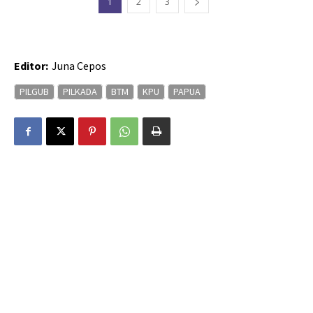
1
2
3
Editor:
Juna Cepos
PILGUB
PILKADA
BTM
KPU
PAPUA