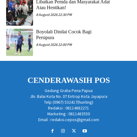
Libatkan Pemda dan Masyarakat Adat
Atau Hentikan!
8 August 2026 22:30 PM
Boyolali Dinilai Cocok Bagi
Persipura
8 August 2026 22:00 PM
CENDERAWASIH POS
Gedung Graha Pena Papua
Jln. Balai Kota No. 07 Entrop Kota Jayapura
Telp (0967) 532417(hunting)
Redaksi : 08114882271
Marketing : 0811483550
Email : redaksi.cepos@gmail.com