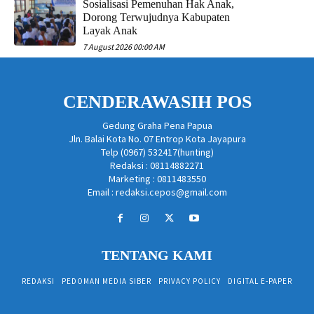
Sosialisasi Pemenuhan Hak Anak,
Dorong Terwujudnya Kabupaten
Layak Anak
7 August 2026 00:00 AM
CENDERAWASIH POS
Gedung Graha Pena Papua
Jln. Balai Kota No. 07 Entrop Kota Jayapura
Telp (0967) 532417(hunting)
Redaksi : 08114882271
Marketing : 0811483550
Email : redaksi.cepos@gmail.com
TENTANG KAMI
REDAKSI
PEDOMAN MEDIA SIBER
PRIVACY POLICY
DIGITAL E-PAPER