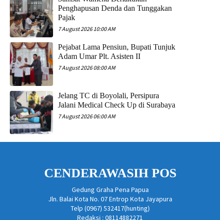
Penghapusan Denda dan Tunggakan
Pajak
7 August 2026 10:00 AM
Pejabat Lama Pensiun, Bupati Tunjuk
Adam Umar Plt. Asisten II
7 August 2026 08:00 AM
Jelang TC di Boyolali, Persipura
Jalani Medical Check Up di Surabaya
7 August 2026 06:00 AM
CENDERAWASIH POS
Gedung Graha Pena Papua
Jln. Balai Kota No. 07 Entrop Kota Jayapura
Telp (0967) 532417(hunting)
Redaksi : 08114882271