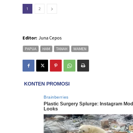
1
2
Editor:
Juna Cepos
PAPUA
HAM
TANAH
WAMEN