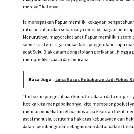
mereka,” katanya.
Ia menegaskan Papua memiliki kekayaan pengetahuan l
ratusan tahun dan seharusnya menjadi bagian pentin
Menurutnya, masyarakat adat Papua memiliki sistem p
seperti sistem irigasi Suku Dani, pengelolaan sagu m
adat Suku Biak dalam pengelolaan perikanan, hingga 
memprediksi cuaca dan bencana.
Baca Juga :
Lima Kasus Kebakaran Jadi Fokus K
“Ini bukan pengetahuan kuno. Ini adalah data empiris 
Ketika kita mengabaikannya, kita membuang solusi ya
menilai pendekatan etnosains atau kearifan lokal m
asasi manusia, terutama hak atas kebudayaan dan hak
dalam pembangunan sebagaimana diatur dalam Undan