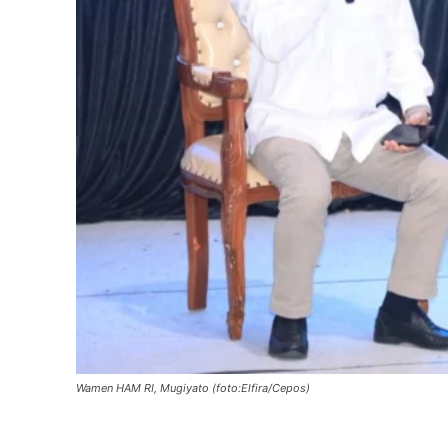
Wamen HAM RI, Mugiyato (foto:Elfira/Cepos)