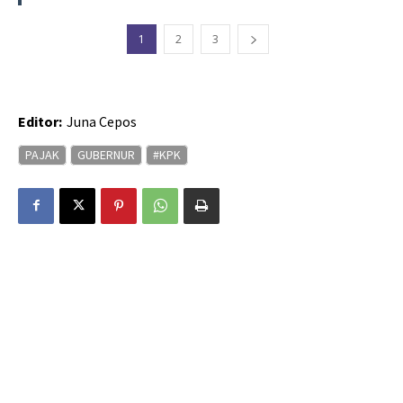
1
2
3
Editor:
Juna Cepos
PAJAK
GUBERNUR
#KPK