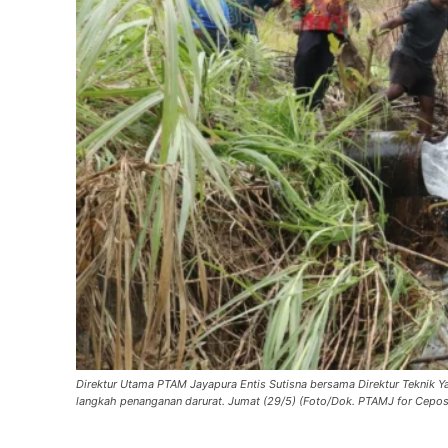
Direktur Utama PTAM Jayapura Entis Sutisna bersama Direktur Teknik Y
langkah penanganan darurat. Jumat (29/5) (Foto/Dok. PTAMJ for Cepos