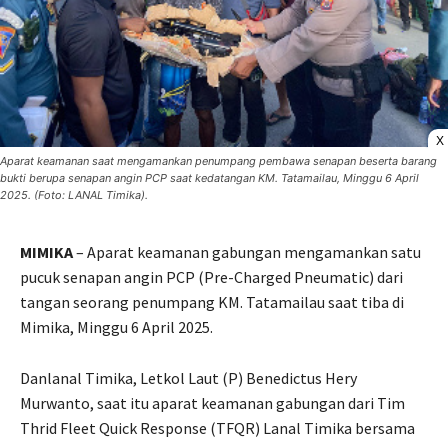
X
Aparat keamanan saat mengamankan penumpang pembawa senapan beserta barang
bukti berupa senapan angin PCP saat kedatangan KM. Tatamailau, Minggu 6 April
2025. (Foto: LANAL Timika).
MIMIKA
– Aparat keamanan gabungan mengamankan satu
pucuk senapan angin PCP (Pre-Charged Pneumatic) dari
tangan seorang penumpang KM. Tatamailau saat tiba di
Mimika, Minggu 6 April 2025.
Danlanal Timika, Letkol Laut (P) Benedictus Hery
Murwanto, saat itu aparat keamanan gabungan dari Tim
Thrid Fleet Quick Response (TFQR) Lanal Timika bersama