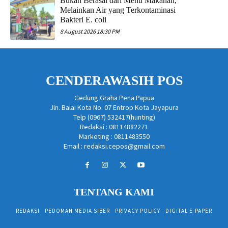
Bukan Berasal dari Menu Makanan,
Melainkan Air yang Terkontaminasi
Bakteri E. coli
8 August 2026 18:30 PM
CENDERAWASIH POS
Gedung Graha Pena Papua
Jln. Balai Kota No. 07 Entrop Kota Jayapura
Telp (0967) 532417(hunting)
Redaksi : 08114882271
Marketing : 0811483550
Email : redaksi.cepos@gmail.com
TENTANG KAMI
REDAKSI
PEDOMAN MEDIA SIBER
PRIVACY POLICY
DIGITAL E-PAPER