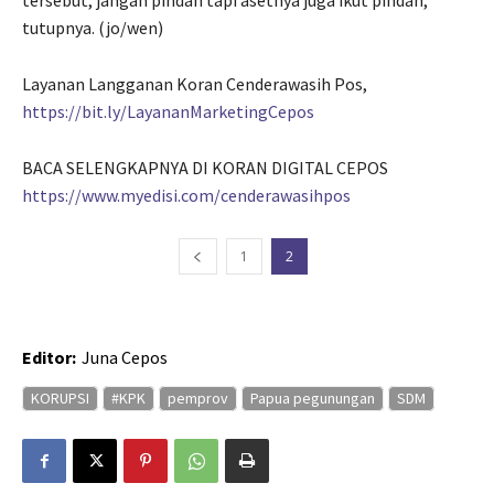
tersebut, jangan pindah tapi asetnya juga ikut pindah,”
tutupnya. (jo/wen)
Layanan Langganan Koran Cenderawasih Pos,
https://bit.ly/LayananMarketingCepos
BACA SELENGKAPNYA DI KORAN DIGITAL CEPOS
https://www.myedisi.com/cenderawasihpos
1
2
Editor:
Juna Cepos
KORUPSI
#KPK
pemprov
Papua pegunungan
SDM