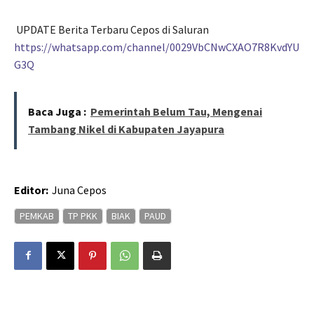
UPDATE Berita Terbaru Cepos di Saluran
https://whatsapp.com/channel/0029VbCNwCXAO7R8KvdYU
G3Q
Baca Juga :
Pemerintah Belum Tau, Mengenai
Tambang Nikel di Kabupaten Jayapura
Editor:
Juna Cepos
PEMKAB
TP PKK
BIAK
PAUD