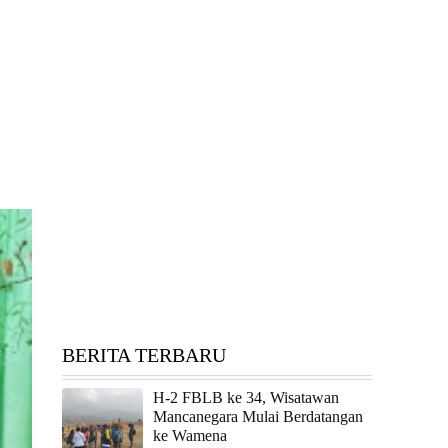
BERITA TERBARU
H-2 FBLB ke 34, Wisatawan
Mancanegara Mulai Berdatangan
ke Wamena