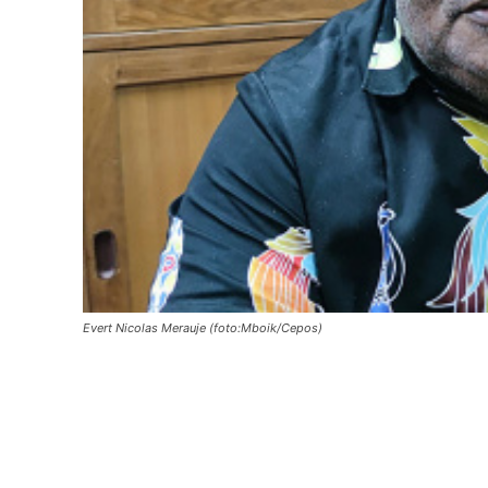
Evert Nicolas Merauje (foto:Mboik/Cepos)