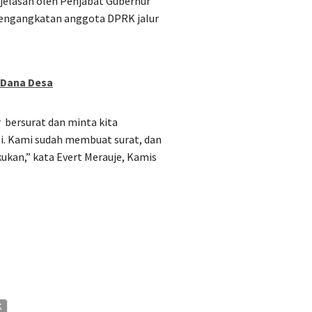
jelasan oleh Penjabat Gubernur
pengangkatan anggota DPRK jalur
 Dana Desa
r
bersurat dan minta kita
i. Kami sudah membuat surat, dan
kukan,” kata Evert Merauje, Kamis
K