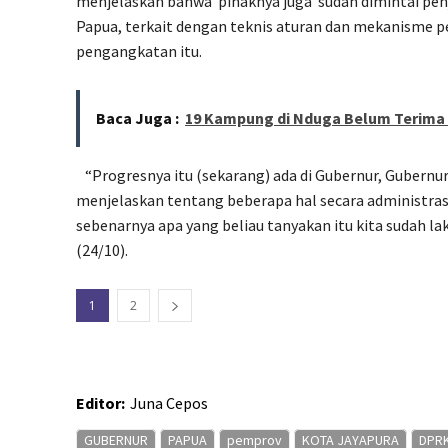
menjelaskan bahwa
pihaknya juga
sudah dimintai pen
Papua, terkait dengan teknis aturan dan mekanisme 
pengangkatan itu.
Baca Juga :
19 Kampung di Nduga Belum Terima
“Progresnya itu (sekarang) ada di Gubernur, Gubernu
menjelaskan tentang beberapa hal secara administras
sebenarnya apa yang beliau tanyakan itu kita sudah la
(24/10).
1
2
Editor:
Juna Cepos
GUBERNUR
PAPUA
pemprov
KOTA JAYAPURA
DPR