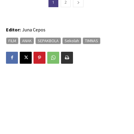
1
2
Editor:
Juna Cepos
FILM
ANAK
SEPAKBOLA
Sekolah
TIMNAS