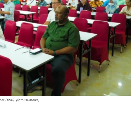
at (12/6). (foto:Istimewa)