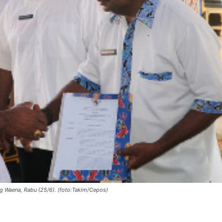
g Waena, Rabu (25/6). (foto:Takim/Cepos)