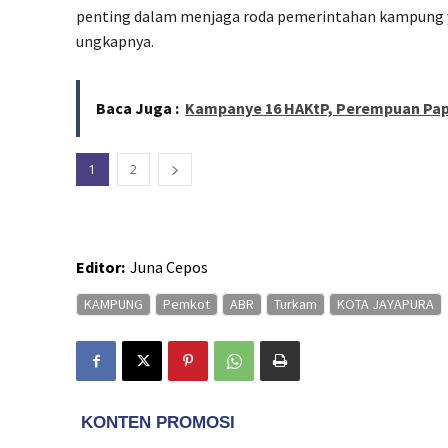
penting dalam menjaga roda pemerintahan kampung y
ungkapnya.
Baca Juga :
Kampanye 16 HAKtP, Perempuan Pa
1
2
Editor:
Juna Cepos
KAMPUNG
Pemkot
ABR
Turkam
KOTA JAYAPURA