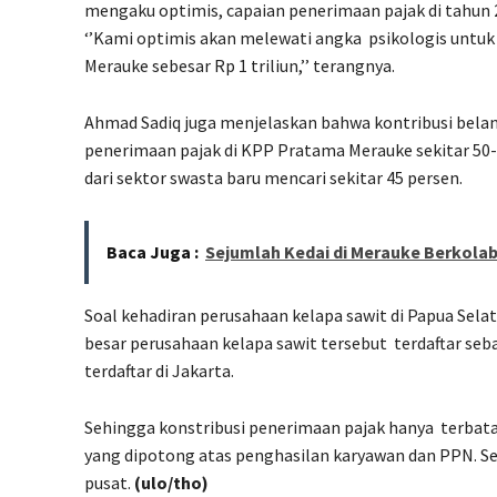
mengaku optimis, capaian penerimaan pajak di tahun 20
‘’Kami optimis akan melewati angka
psikologis untu
Merauke sebesar Rp 1 triliun,’’ terangnya.
Ahmad Sadiq juga menjelaskan bahwa kontribusi bel
penerimaan pajak di KPP Pratama Merauke sekitar 50
dari sektor swasta baru mencari sekitar 45 persen.
Baca Juga :
Sejumlah Kedai di Merauke Berkolabo
Soal kehadiran perusahaan kelapa sawit di Papua Sela
besar perusahaan kelapa sawit tersebut
terdaftar se
terdaftar di Jakarta.
Sehingga konstribusi penerimaan pajak hanya
terbata
yang dipotong atas penghasilan karyawan dan PPN. S
pusat.
(ulo/tho)