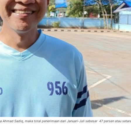
 Ahmad Sadiq, maka total penerimaan dari Januari-Juli sebesar 47 persen atau setar