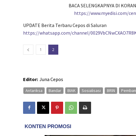
BACA SELENGKAPNYA DI KORAN
https://www.myedisi.com/ce
UPDATE Berita Terbaru Cepos di Saluran
https://whatsapp.com/channel/0029VbCNwCXAO7R8
1
2
Editor:
Juna Cepos
Antariksa
Bandar
BIAK
Sosialisasi
BRIN
Pemban