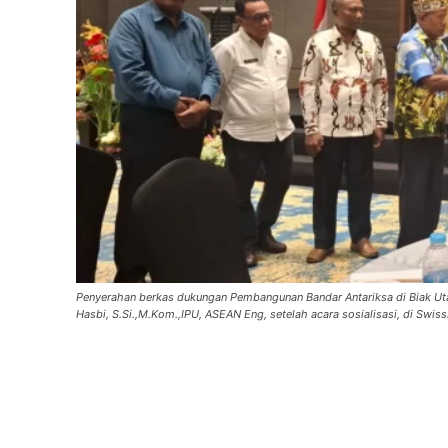
Penyerahan berkas dukungan Pembangunan Bandar Antariksa di Biak Utara 
Hasbi, S.Si.,M.Kom.,IPU, ASEAN Eng, setelah acara sosialisasi, di S