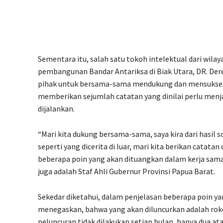
Sementara itu, salah satu tokoh intelektual dari wilay
pembangunan Bandar Antariksa di Biak Utara, DR. De
pihak untuk bersama-sama mendukung dan mensukses
memberikan sejumlah catatan yang dinilai perlu menj
dijalankan.
“Mari kita dukung bersama-sama, saya kira dari hasil s
seperti yang dicerita di luar, mari kita berikan cata
beberapa poin yang akan dituangkan dalam kerja sama
juga adalah Staf Ahli Gubernur Provinsi Papua Barat.
Sekedar diketahui, dalam penjelasan beberapa poin y
menegaskan, bahwa yang akan diluncurkan adalah roke
peluncuran tidak dilakukan setiap bulan, hanya dua at