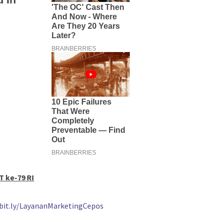
T ke-79 RI
/bit.ly/LayananMarketingCepos