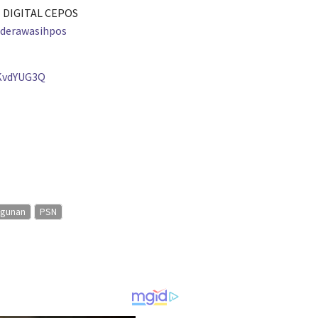
 DIGITAL CEPOS
nderawasihpos
KvdYUG3Q
gunan
PSN