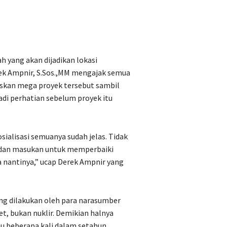
ah yang akan dijadikan lokasi
rek Ampnir, S.Sos.,MM mengajak semua
kan mega proyek tersebut sambil
adi perhatian sebelum proyek itu
osialisasi semuanya sudah jelas. Tidak
tan dan masukan untuk memperbaiki
 nantinya,” ucap Derek Ampnir yang
ang dilakukan oleh para narasumber
t, bukan nuklir. Demikian halnya
au beberapa kali dalam setahun,