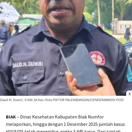
X
Daud N. Duwiri, S.KM.,M.Kes (foto:FIKTOR PALEMBANGAN/CENDERAWASIH POS)
BIAK
– Dinas Kesehatan Kabupaten Biak Numfor
melaporkan, hingga dengan 1 Desember 2025 jumlah kasus
HIV/AIDS telah menembus angka 3.445 kasus. Dari jumlah