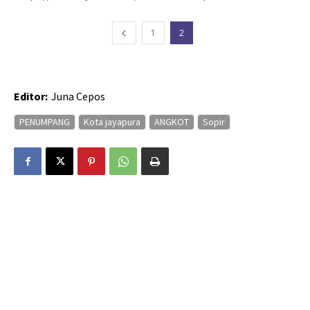
1
2
Editor:
Juna Cepos
PENUMPANG
Kota jayapura
ANGKOT
Sopir