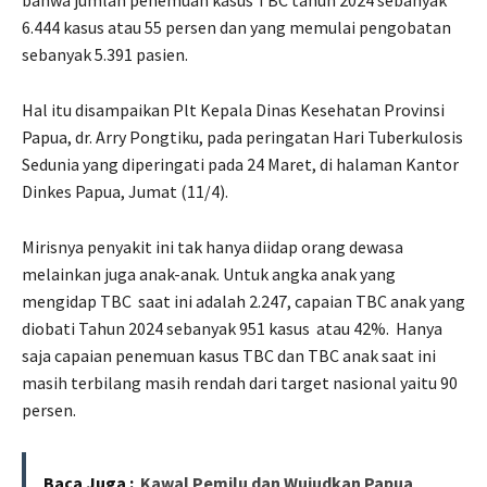
bahwa jumlah penemuan kasus TBC tahun 2024 sebanyak
6.444 kasus atau 55 persen dan yang memulai pengobatan
sebanyak 5.391 pasien.
Hal itu disampaikan Plt Kepala Dinas Kesehatan Provinsi
Papua, dr. Arry Pongtiku, pada peringatan Hari Tuberkulosis
Sedunia yang diperingati pada 24 Maret, di halaman Kantor
Dinkes Papua, Jumat (11/4).
Mirisnya penyakit ini tak hanya diidap orang dewasa
melainkan juga anak-anak. Untuk angka anak yang
mengidap TBC
saat ini adalah 2.247, capaian TBC anak yang
diobati Tahun 2024 sebanyak 951 kasus
atau 42%.
Hanya
saja capaian penemuan kasus TBC dan TBC anak saat ini
masih terbilang masih rendah dari target nasional yaitu 90
persen.
Baca Juga :
Kawal Pemilu dan Wujudkan Papua