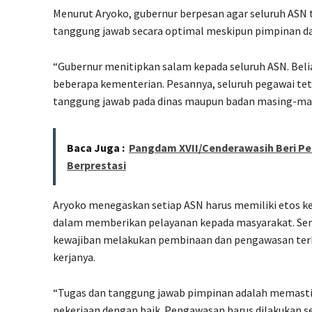
Menurut Aryoko, gubernur berpesan agar seluruh ASN
tanggung jawab secara optimal meskipun pimpinan dae
“Gubernur menitipkan salam kepada seluruh ASN. Beli
beberapa kementerian. Pesannya, seluruh pegawai t
tanggung jawab pada dinas maupun badan masing-mas
Baca Juga :
Pangdam XVII/Cenderawasih Beri Pen
Berprestasi
Aryoko menegaskan setiap ASN harus memiliki etos ker
dalam memberikan pelayanan kepada masyarakat. Sem
kewajiban melakukan pembinaan dan pengawasan terh
kerjanya.
“Tugas dan tanggung jawab pimpinan adalah memas
pekerjaan dengan baik. Pengawasan harus dilakukan s