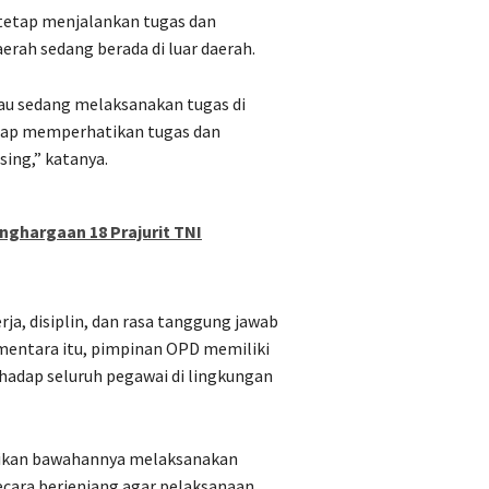
 tetap menjalankan tugas dan
rah sedang berada di luar daerah.
au sedang melaksanakan tugas di
etap memperhatikan tugas dan
ing,” katanya.
ghargaan 18 Prajurit TNI
ja, disiplin, dan rasa tanggung jawab
entara itu, pimpinan OPD memiliki
adap seluruh pegawai di lingkungan
tikan bawahannya melaksanakan
ecara berjenjang agar pelaksanaan