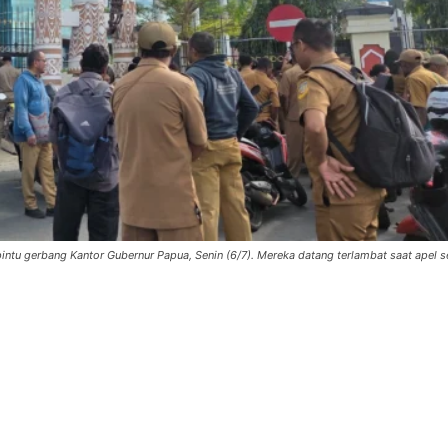
intu gerbang Kantor Gubernur Papua, Senin (6/7). Mereka datang terlambat saat apel 