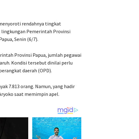
enyoroti rendahnya tingkat
di lingkungan Pemerintah Provinsi
apua, Senin (6/7).
erintah Provinsi Papua, jumlah pegawai
uh. Kondisi tersebut dinilai perlu
 perangkat daerah (OPD).
yak 7.813 orang. Namun, yang hadir
a Aryoko saat memimpin apel.