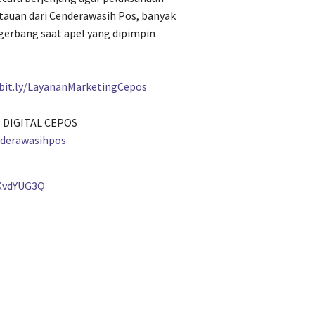
ntauan dari Cenderawasih Pos, banyak
 gerbang saat apel yang dipimpin
/bit.ly/LayananMarketingCepos
 DIGITAL CEPOS
nderawasihpos
KvdYUG3Q