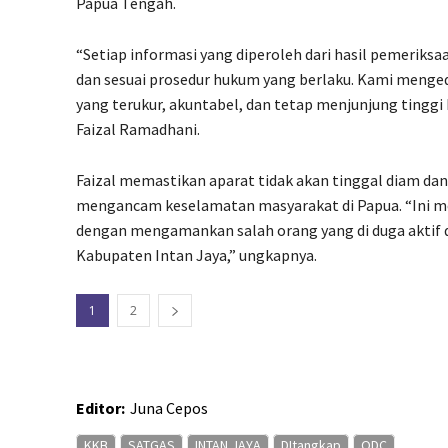
Papua Tengah.
“Setiap informasi yang diperoleh dari hasil pemeriksa
dan sesuai prosedur hukum yang berlaku. Kami meng
yang terukur, akuntabel, dan tetap menjunjung tinggi ha
Faizal Ramadhani.
Faizal memastikan aparat tidak akan tinggal diam dan
mengancam keselamatan masyarakat di Papua. “Ini m
dengan mengamankan salah orang yang di duga aktif d
Kabupaten Intan Jaya,” ungkapnya.
1
2
Editor:
Juna Cepos
KKB
SATGAS
INTAN JAYA
DItangkap
ODC