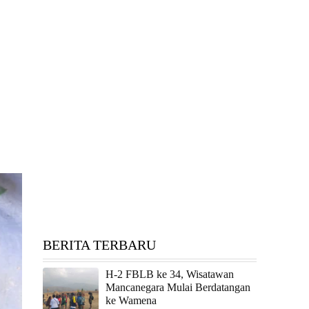
BERITA TERBARU
H-2 FBLB ke 34, Wisatawan
Mancanegara Mulai Berdatangan
ke Wamena