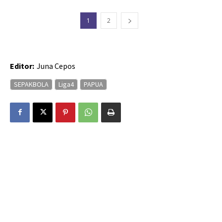
1
2
Editor:
Juna Cepos
SEPAKBOLA
Liga4
PAPUA