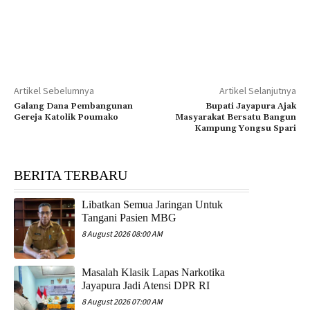
Artikel Sebelumnya
Artikel Selanjutnya
Galang Dana Pembangunan
Bupati Jayapura Ajak
Gereja Katolik Poumako
Masyarakat Bersatu Bangun
Kampung Yongsu Spari
BERITA TERBARU
Libatkan Semua Jaringan Untuk
Tangani Pasien MBG
8 August 2026 08:00 AM
Masalah Klasik Lapas Narkotika
Jayapura Jadi Atensi DPR RI
8 August 2026 07:00 AM