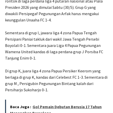
rontok di laga perdana liga 4 putaran nasional atau Piala
Presiden 2026 yang dimulai Sabtu (30/5). Grup G yang
diwakili Persipegaf Pegunungan Arfak harus mengakui
keunggulan Unaaha FC 1-4.
Sementara di grup I, jawara liga 4 zona Papua Tengah
Persipani Paniai takluk dari wakil Jawa Tengah Persebi
Boyolali 0-1. Sementara juara Liga 4 Papua Pegunungan
Wamena United kandas di laga perdana grup J Porsiba FC
Tanjung Enim 0-1.
Di grup K, juara liga 4 zona Papua Persiker Keerom yang
berlaga di grup K, kandas dari Celebest FC 1-3. Sementara di
grup M , Persigubin Pegunungan Bintang kalah dari
Persiharjo Sukoharjo 0-1.
Baca Juga :
Gol Pemain Debutan Berusia 17 Tahun
Menangkan Barcelona