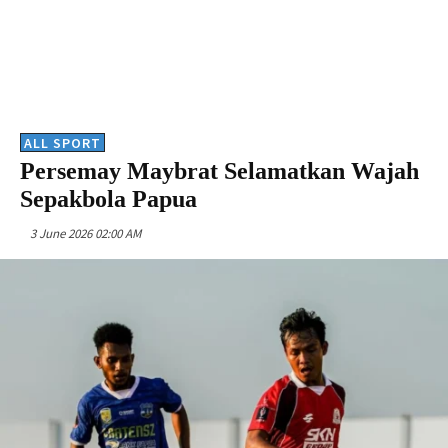
ALL SPORT
Persemay Maybrat Selamatkan Wajah
Sepakbola Papua
3 June 2026 02:00 AM