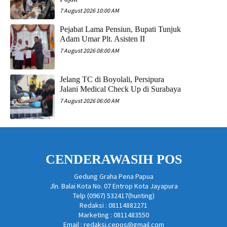
7 August 2026 10:00 AM
Pejabat Lama Pensiun, Bupati Tunjuk
Adam Umar Plt. Asisten II
7 August 2026 08:00 AM
Jelang TC di Boyolali, Persipura
Jalani Medical Check Up di Surabaya
7 August 2026 06:00 AM
CENDERAWASIH POS
Gedung Graha Pena Papua
Jln. Balai Kota No. 07 Entrop Kota Jayapura
Telp (0967) 532417(hunting)
Redaksi : 08114882271
Marketing : 0811483550
Email : redaksi.cepos@gmail.com