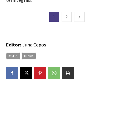
1
2
Editor:
Juna Cepos
#KPK
DPRK