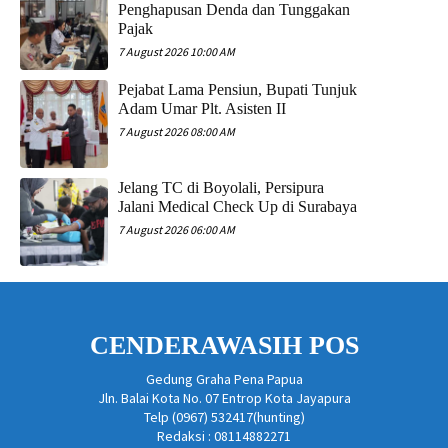
Penghapusan Denda dan Tunggakan
Pajak
7 August 2026 10:00 AM
Pejabat Lama Pensiun, Bupati Tunjuk
Adam Umar Plt. Asisten II
7 August 2026 08:00 AM
Jelang TC di Boyolali, Persipura
Jalani Medical Check Up di Surabaya
7 August 2026 06:00 AM
CENDERAWASIH POS
Gedung Graha Pena Papua
Jln. Balai Kota No. 07 Entrop Kota Jayapura
Telp (0967) 532417(hunting)
Redaksi : 08114882271