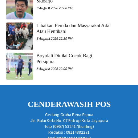
Sidoarjo
8 August 2026 23:00 PM
Libatkan Pemda dan Masyarakat Adat
Atau Hentikan!
8 August 2026 22:30 PM
Boyolali Dinilai Cocok Bagi
Persipura
8 August 2026 22:00 PM
CENDERAWASIH POS
Gedung Graha Pena Papua
Jln. Balai Kota No. 07 Entrop Kota Jayapura
Telp (0967) 532417(hunting)
Redaksi : 08114882271