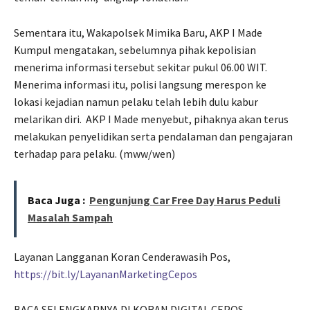
Sementara itu, Wakapolsek Mimika Baru, AKP I Made
Kumpul mengatakan, sebelumnya pihak kepolisian
menerima informasi tersebut sekitar pukul 06.00 WIT.
Menerima informasi itu, polisi langsung merespon ke
lokasi kejadian namun pelaku telah lebih dulu kabur
melarikan diri.
AKP I Made menyebut, pihaknya akan terus
melakukan penyelidikan serta pendalaman dan pengajaran
terhadap para pelaku. (mww/wen)
Baca Juga :
Pengunjung Car Free Day Harus Peduli
Masalah Sampah
Layanan Langganan Koran Cenderawasih Pos,
https://bit.ly/LayananMarketingCepos
BACA SELENGKAPNYA DI KORAN DIGITAL CEPOS