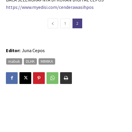
https://www.myedisi.com/cenderawasihpos
1
2
Editor:
Juna Cepos
mabuk
DLHK
MIMIKA