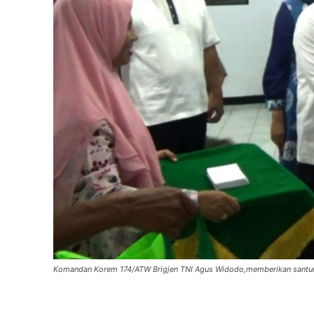
Komandan Korem 174/ATW Brigjen TNI Agus Widodo,memberikan santuna