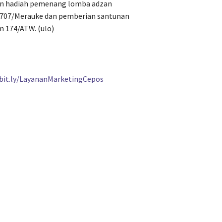
an hadiah pemenang lomba adzan
1707/Merauke dan pemberian santunan
 174/ATW. (ulo)
/bit.ly/LayananMarketingCepos