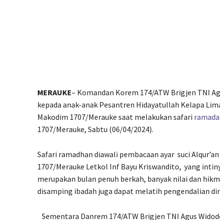
MERAUKE
– Komandan Korem 174/ATW Brigjen TNI A
kepada anak-anak Pesantren Hidayatullah Kelapa Li
Makodim 1707/Merauke saat melakukan safari
ramada
1707/Merauke, Sabtu (06/04/2024).
Safari ramadhan diawali pembacaan ayar
suci Alqur’a
1707/Merauke Letkol Inf Bayu Kriswandito,
yang inti
merupakan bulan penuh berkah, banyak nilai dan hikm
disamping ibadah juga dapat melatih pengendalian diri
Sementara Danrem 174/ATW Brigjen TNI Agus Widod