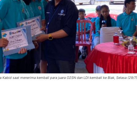
 Kabid saat menerima kembali para juara O2SN dan LDI kembali ke Biak, Selasa (29/7)