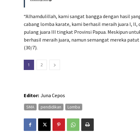
“Alhamdulillah, kami sangat bangga dengan hasil ya
cabang lomba karate, kami berhasil meraih juara I, II,
pulang juara III tingkat Provinsi Papua. Meskipun unt
berhasil meraih juara, namun semangat mereka patut d
(30/7).
1
2
Editor:
Juna Cepos
SMA
pendidikan
Lomba