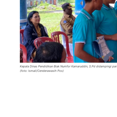
Kepala Dinas Pendidikan Biak Numfor Kamaruddin, S.Pd didampingi para
(foto: Ismail/Cenderawasih Pos)