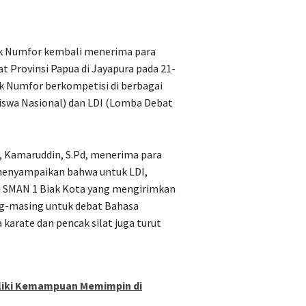
iak Numfor kembali menerima para
t Provinsi Papua di Jayapura pada 21-
Biak Numfor berkompetisi di berbagai
iswa Nasional) dan LDI (Lomba Debat
, Kamaruddin, S.Pd, menerima para
) menyampaikan bahwa untuk LDI,
ni SMAN 1 Biak Kota yang mengirimkan
ng-masing untuk debat Bahasa
 karate dan pencak silat juga turut
iliki Kemampuan Memimpin di